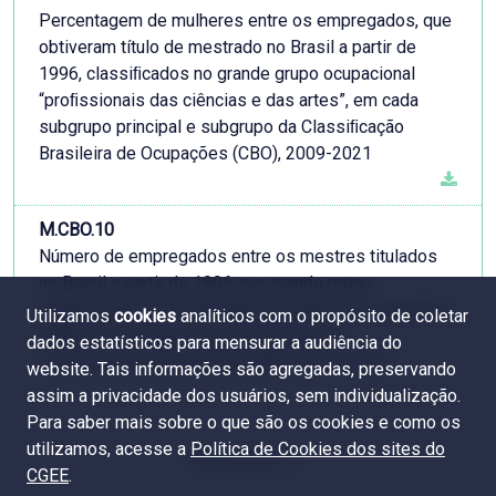
Percentagem de mulheres entre os empregados, que
obtiveram título de mestrado no Brasil a partir de
1996, classiﬁcados no grande grupo ocupacional
“proﬁssionais das ciências e das artes”, em cada
subgrupo principal e subgrupo da Classiﬁcação
Brasileira de Ocupações (CBO), 2009-2021
M.CBO.10
Número de empregados entre os mestres titulados
no Brasil a partir de 1996, por grande grupo
ocupacional da classificação brasileira de ocupações
Utilizamos
cookies
analíticos com o propósito de coletar
(CBO) do emprego e por grande área do
dados estatísticos para mensurar a audiência do
conhecimento da titulação, 2009, 2019 e 2021
website. Tais informações são agregadas, preservando
assim a privacidade dos usuários, sem individualização.
Para saber mais sobre o que são os cookies e como os
utilizamos, acesse a
Política de Cookies dos sites do
Pàgina 3 de 16
CGEE
.