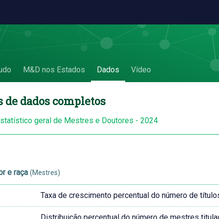
udo
M&D nos Estados
Dados
Vídeo
s de dados completos
estatístico geral de Mestres e Doutores - 2024
or e raça
(Mestres)
Taxa de crescimento percentual do número de título
Distribuição percentual do número de mestres titula