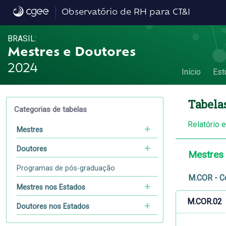
Dados
Observatório de RH para CT&I
BRASIL:
Mestres e Doutores
2024
Início
Est
Tabela
Categorias de tabelas
Relatório 
Mestres
Doutores
Mestres
Programas de pós-graduação
M.COR - C
Mestres nos Estados
M.COR.02
Doutores nos Estados