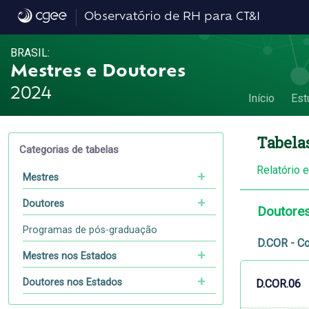
Dados
Observatório de RH para CT&I
BRASIL:
Mestres e Doutores
2024
Início
Est
Tabela
Categorias de tabelas
Relatório 
Mestres
Doutores
Doutore
Programas de pós-graduação
D.COR - Co
Mestres nos Estados
Doutores nos Estados
D.COR.06