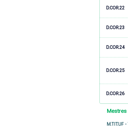
D.COR.22
D.COR.23
D.COR.24
D.COR.25
D.COR.26
Mestres
M.TIT.UF -