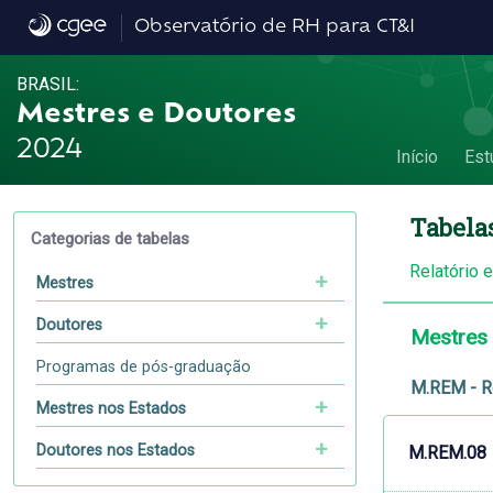
Dados
Observatório de RH para CT&I
BRASIL:
Mestres e Doutores
2024
Início
Est
Tabela
Categorias de tabelas
Relatório 
Mestres
Doutores
Mestres
Programas de pós-graduação
M.REM - R
Mestres nos Estados
Doutores nos Estados
M.REM.08