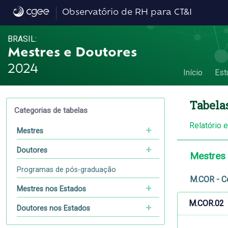
Dados
Observatório de RH para CT&I
BRASIL:
Mestres e Doutores
2024
Início
Est
Tabela
Categorias de tabelas
Relatório 
Mestres
Doutores
Mestres
Programas de pós-graduação
M.COR - C
Mestres nos Estados
M.COR.02
Doutores nos Estados