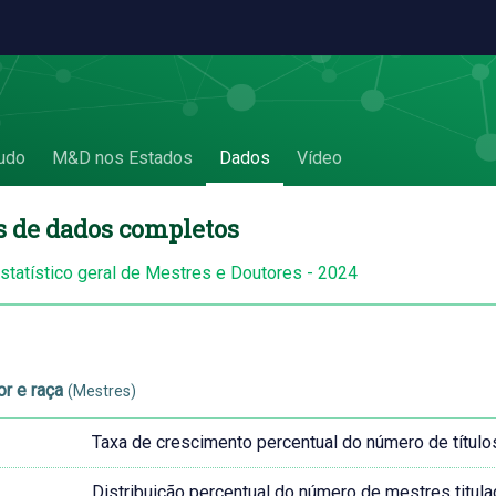
udo
M&D nos Estados
Dados
Vídeo
s de dados completos
estatístico geral de Mestres e Doutores - 2024
or e raça
(Mestres)
Taxa de crescimento percentual do número de título
Distribuição percentual do número de mestres titula