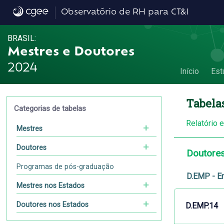
Dados
Observatório de RH para CT&I
BRASIL:
Mestres e Doutores
2024
Início
Est
Tabela
Categorias de tabelas
Relatório 
Mestres
Doutores
Doutore
Programas de pós-graduação
D.EMP - E
Mestres nos Estados
Doutores nos Estados
D.EMP.14