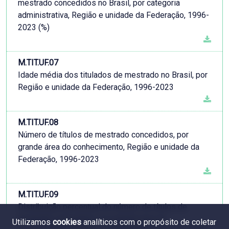
mestrado concedidos no Brasil, por categoria
administrativa, Região e unidade da Federação, 1996-
2023 (%)
M.TIT.UF.07
Idade média dos titulados de mestrado no Brasil, por
Região e unidade da Federação, 1996-2023
M.TIT.UF.08
Número de títulos de mestrado concedidos, por
grande área do conhecimento, Região e unidade da
Federação, 1996-2023
M.TIT.UF.09
Distribuição percentual do número de títulos de
mestrado concedidos, por grande área do
Utilizamos
cookies
analíticos com o propósito de coletar