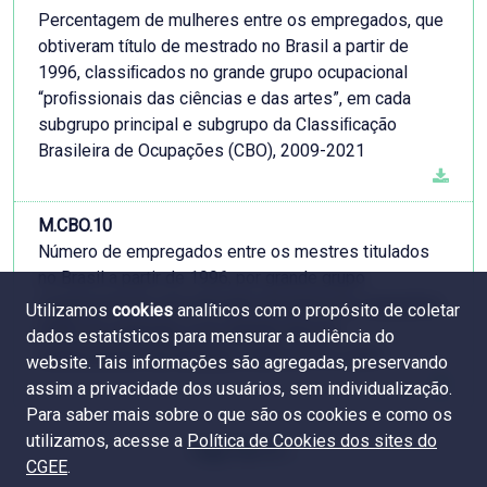
Percentagem de mulheres entre os empregados, que
obtiveram título de mestrado no Brasil a partir de
1996, classiﬁcados no grande grupo ocupacional
“proﬁssionais das ciências e das artes”, em cada
subgrupo principal e subgrupo da Classiﬁcação
Brasileira de Ocupações (CBO), 2009-2021
M.CBO.10
Número de empregados entre os mestres titulados
no Brasil a partir de 1996, por grande grupo
ocupacional da classificação brasileira de ocupações
Utilizamos
cookies
analíticos com o propósito de coletar
(CBO) do emprego e por grande área do
dados estatísticos para mensurar a audiência do
conhecimento da titulação, 2009, 2019 e 2021
website. Tais informações são agregadas, preservando
assim a privacidade dos usuários, sem individualização.
Para saber mais sobre o que são os cookies e como os
utilizamos, acesse a
Política de Cookies dos sites do
Page 3 de 16
CGEE
.