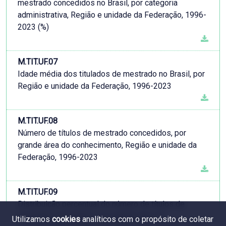
mestrado concedidos no Brasil, por categoria
administrativa, Região e unidade da Federação, 1996-
2023 (%)
M.TIT.UF.07
Idade média dos titulados de mestrado no Brasil, por
Região e unidade da Federação, 1996-2023
M.TIT.UF.08
Número de títulos de mestrado concedidos, por
grande área do conhecimento, Região e unidade da
Federação, 1996-2023
M.TIT.UF.09
Distribuição percentual do número de títulos de
mestrado concedidos, por grande área do
Utilizamos
cookies
analíticos com o propósito de coletar