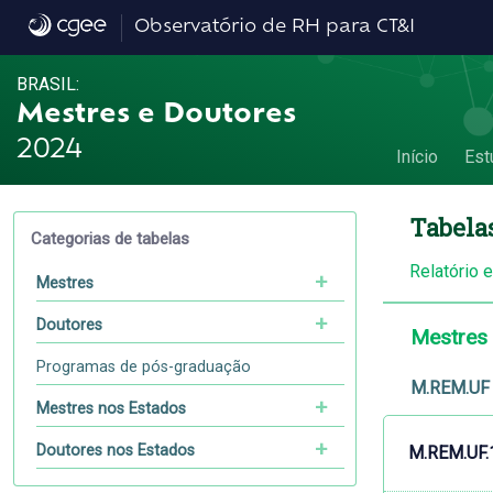
Dados
Observatório de RH para CT&I
BRASIL:
Mestres e Doutores
2024
Início
Est
Tabela
Categorias de tabelas
Relatório 
Mestres
Doutores
Mestres
Programas de pós-graduação
M.REM.UF 
Mestres nos Estados
Doutores nos Estados
M.REM.UF.