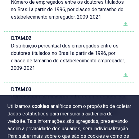
Número de empregados entre os doutores titulados
no Brasil a partir de 1996, por classe de tamanho do
estabelecimento empregador, 2009-2021
D.TAM.02
Distribuição percentual dos empregados entre os
doutores titulados no Brasil a partir de 1996, por
classe de tamanho do estabelecimento empregador,
2009-2021
D.TAM.03
Percentagem de mulheres entre os empregados, que
obtiveram títulos de doutorado no Brasil a partir de
Utilizamos
cookies
analíticos com o propósito de coletar
1996, por classe de tamanho do estabelecimento
dados estatísticos para mensurar a audiência do
empregador, 2009-2021
website. Tais informações são agregadas, preservando
assim a privacidade dos usuários, sem individualização.
Para saber mais sobre o que são os cookies e como os