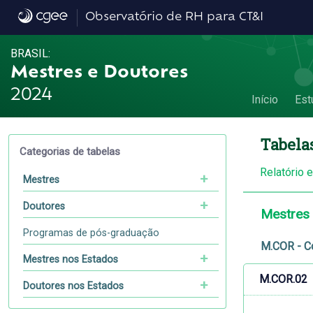
Dados
Observatório de RH para CT&I
BRASIL:
Mestres e Doutores
2024
Início
Est
Tabela
Categorias de tabelas
Relatório 
Mestres
Doutores
Mestres
Programas de pós-graduação
M.COR - C
Mestres nos Estados
M.COR.02
Doutores nos Estados