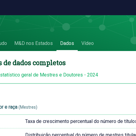
udo
M&D nos Estados
Dados
Vídeo
s de dados completos
estatístico geral de Mestres e Doutores - 2024
or e raça
(Mestres)
Taxa de crescimento percentual do número de título
Distribuição percentual do número de mestres titula