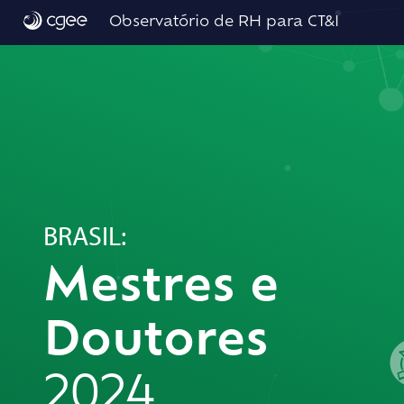
Início
Observatório de RH para CT&I
BRASIL:
Mestres e
Doutores
2024