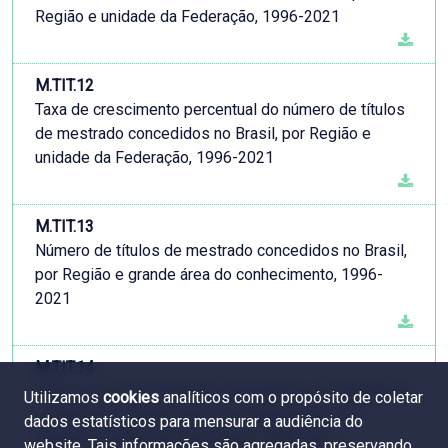
Região e unidade da Federação, 1996-2021
M.TIT.12
Taxa de crescimento percentual do número de títulos
de mestrado concedidos no Brasil, por Região e
unidade da Federação, 1996-2021
M.TIT.13
Número de títulos de mestrado concedidos no Brasil,
por Região e grande área do conhecimento, 1996-
2021
M.TIT.14
Índices de especialização das regiões na titulação de
Utilizamos
cookies
analíticos com o propósito de coletar
mestres, por grande área do conhecimento em
dados estatísticos para mensurar a audiência do
relação à média nacional, Brasil, 1996-2021
website. Tais informações são agregadas, preservando