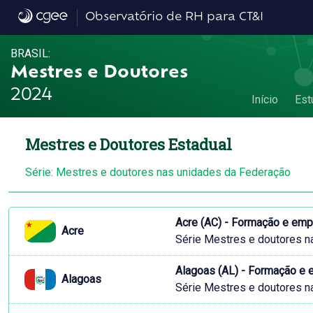
M&D nos Estados
Observatório de RH para CT&I
BRASIL:
Mestres e Doutores
2024
Início
Est
Mestres e Doutores Estadual
Série: Mestres e doutores nas unidades da Federação
Acre (AC) - Formação e em
Acre
Série Mestres e doutores n
Alagoas (AL) - Formação e
Alagoas
Série Mestres e doutores n