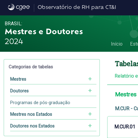
Dados
Observatório de RH para CT&I
BRASIL:
Mestres e Doutores
2024
Início
Est
Tabela
Categorias de tabelas
Relatório 
Mestres
Doutores
Mestres
Programas de pós-graduação
M.CUR - C
Mestres nos Estados
Doutores nos Estados
M.CUR.01