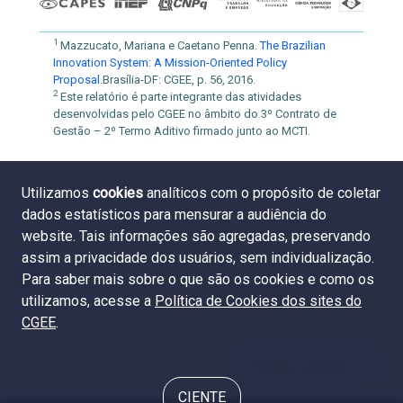
1
Mazzucato, Mariana e Caetano Penna.
The Brazilian
Innovation System: A Mission-Oriented Policy
Proposal
.Brasília-DF: CGEE, p. 56, 2016.
2
Este relatório é parte integrante das atividades
desenvolvidas pelo CGEE no âmbito do 3º Contrato de
Gestão – 2º Termo Aditivo firmado junto ao MCTI.
Utilizamos
cookies
analíticos com o propósito de coletar
dados estatísticos para mensurar a audiência do
website. Tais informações são agregadas, preservando
assim a privacidade dos usuários, sem individualização.
Para saber mais sobre o que são os cookies e como os
utilizamos, acesse a
Política de Cookies dos sites do
CGEE
.
Sumário executivo
CIENTE