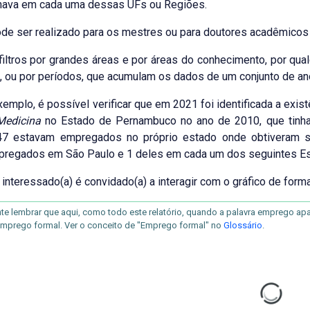
lhava em cada uma dessas UFs ou Regiões.
e ser realizado para os mestres ou para doutores acadêmicos o
ltros por grandes áreas e por áreas do conhecimento, por qual
 ou por períodos, que acumulam os dados de um conjunto de anos,
exemplo, é possível verificar que em 2021 foi identificada a exis
Medicina
no Estado de Pernambuco no ano de 2010, que tin
 47 estavam empregados no próprio estado onde obtiveram se
regados em São Paulo e 1 deles em cada um dos seguintes Estad
a) interessado(a) é convidado(a) a interagir com o gráfico de form
te lembrar que aqui, como todo este relatório, quando a palavra emprego apare
 emprego formal. Ver o conceito de "Emprego formal" no
Glossário
.