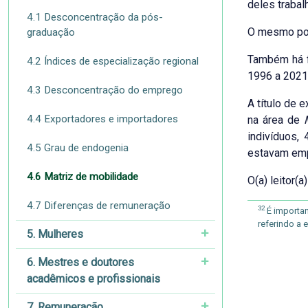
deles traba
4.1 Desconcentração da pós-
O mesmo pod
graduação
Também há fi
4.2 Índices de especialização regional
1996 a 2021,
4.3 Desconcentração do emprego
A título de 
4.4 Exportadores e importadores
na área de
indivíduos,
4.5 Grau de endogenia
estavam emp
4.6 Matriz de mobilidade
O(a) leitor(
4.7 Diferenças de remuneração
32
É importan
referindo a
5. Mulheres
6. Mestres e doutores
acadêmicos e profissionais
7. Remuneração