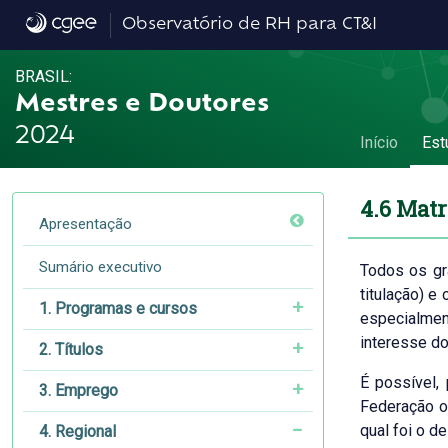
4.6 Matriz de mobilidade - 4.6 Matriz de m
Observatório de RH para CT&I
BRASIL:
Mestres e Doutores
2024
Início
Est
4.6 Matr
Apresentação
Sumário executivo
Todos os grá
titulação) e
1. Programas e cursos
especialmen
interesse do 
2. Títulos
É possível,
3. Emprego
Federação o
qual foi o d
4. Regional