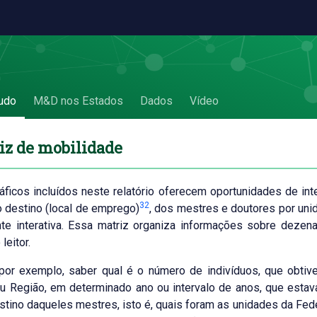
obilidade
udo
M&D nos Estados
Dados
Vídeo
iz de mobilidade
ficos incluídos neste relatório oferecem oportunidades de int
32
 o destino (local de emprego)
, dos mestres e doutores por uni
te interativa. Essa matriz organiza informações sobre deze
leitor.
 por exemplo, saber qual é o número de indivíduos, que obti
u Região, em determinado ano ou intervalo de anos, que est
estino daqueles mestres, isto é, quais foram as unidades da F