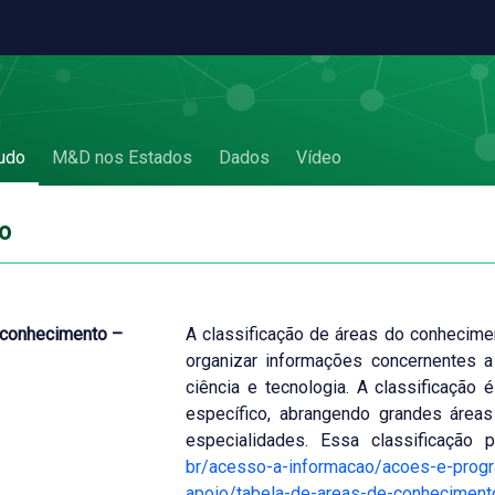
udo
M&D nos Estados
Dados
Vídeo
o
 conhecimento –
A classificação de áreas do conhecime
organizar informações concernentes 
ciência e tecnologia. A classificação 
específico, abrangendo grandes área
especialidades. Essa classificação
br/acesso-a-informacao/acoes-e-prog
apoio/tabela-de-areas-de-conhecimento