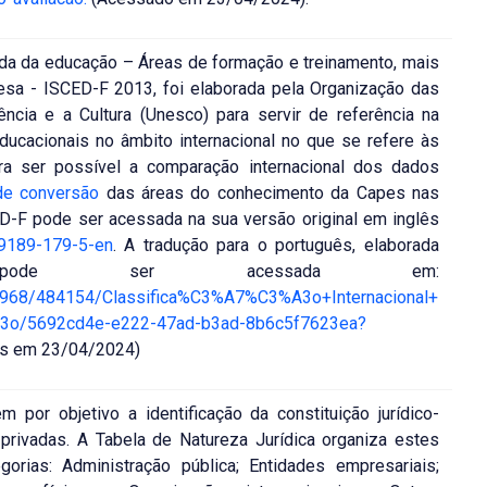
ada da educação – Áreas de formação e treinamento, mais
lesa - ISCED-F 2013, foi elaborada pela Organização das
ncia e a Cultura (Unesco) para servir de referência na
ducacionais no âmbito internacional no que se refere às
ra ser possível a comparação internacional dos dados
de conversão
das áreas do conhecimento da Capes nas
ED-F pode ser acessada na sua versão original em inglês
-9189-179-5-en
. A tradução para o português, elaborada
 pode ser acessada em:
186968/484154/Classifica%C3%A7%C3%A3o+Internacional+
o/5692cd4e-e222-47ad-b3ad-8b6c5f7623ea?
os em 23/04/2024)
em por objetivo a identificação da constituição jurídico-
 privadas. A Tabela de Natureza Jurídica organiza estes
rias: Administração pública; Entidades empresariais;