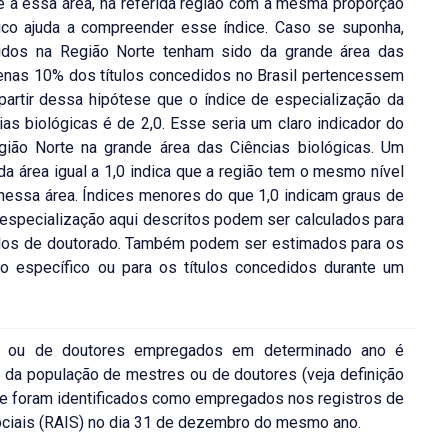
 a essa área, na referida região com a mesma proporção
ico ajuda a compreender esse índice. Caso se suponha,
didos na Região Norte tenham sido da grande área das
penas 10% dos títulos concedidos no Brasil pertencessem
partir dessa hipótese que o índice de especialização da
as biológicas é de 2,0. Esse seria um claro indicador do
egião Norte na grande área das Ciências biológicas. Um
a área igual a 1,0 indica que a região tem o mesmo nível
nessa área. Índices menores do que 1,0 indicam graus de
 especialização aqui descritos podem ser calculados para
tulos de doutorado. Também podem ser estimados para os
o específico ou para os títulos concedidos durante um
s ou de doutores empregados em determinado ano é
 da população de mestres ou de doutores (veja definição
e foram identificados como empregados nos registros de
ciais (RAIS) no dia 31 de dezembro do mesmo ano.