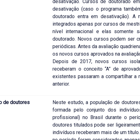
desativação. Cursos de doutorado 
desativação (caso o programa também
doutorado entra em desativação). A 
integrados apenas por cursos de mestr
nível internacional e elas somente
doutorado. Novos cursos podem ser cr
periódicas. Antes da avaliação quadrien
os novos cursos aprovados na avaliação
Depois de 2017, novos cursos isol
receberam o conceito “A” de aprovad
existentes passaram a compartilhar a n
anterior.
o de doutores
Neste estudo, a população de doutore
formada pelo conjunto dos indivídu
profissional) no Brasil durante o pe
doutores titulados pode ser ligeiramen
indivíduos receberam mais de um título
no período foram considerados apenas 