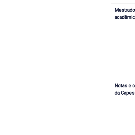
Mestrado
acadêmico
Notas e c
da Capes