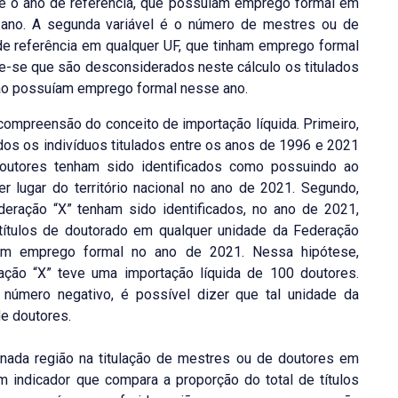
 e o ano de referência, que possuíam emprego formal em
o ano. A segunda variável é o número de mestres ou de
de referência em qualquer UF, que tinham emprego formal
ote-se que são desconsiderados neste cálculo os titulados
não possuíam emprego formal nesse ano.
 compreensão do conceito de importação líquida. Primeiro,
odos os indivíduos titulados entre os anos de 1996 e 2021
outores tenham sido identificados como possuindo ao
lugar do território nacional no ano de 2021. Segundo,
ração “X” tenham sido identificados, no ano de 2021,
 títulos de doutorado em qualquer unidade da Federação
 um emprego formal no ano de 2021. Nessa hipótese,
ção “X” teve uma importação líquida de 100 doutores.
número negativo, é possível dizer que tal unidade da
de doutores.
inada região na titulação de mestres ou de doutores em
 indicador que compara a proporção do total de títulos