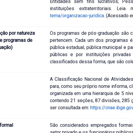
Entidades sem fins lucrativos; Pess
instituições extraterritoriais. Le
tema/organizacao-juridica
. (Acessado 
ação por natureza
Os programas de pós-graduação são clas
(de programas de
pertencem. Cada um dos programas é c
uação)
pública estadual, pública municipal e pa
públicas e por instituições priva
classificados dessa forma, que são col
A Classificação Nacional de Atividades
para, como seu próprio nome informa, c
organizada em uma hierarquia de 5 nív
contendo 21 seções, 87 divisões, 285 
ser consultada em:
https://cnae.ibge.gov
formal
São considerados empregados formais
setor privado e os funcionários públi