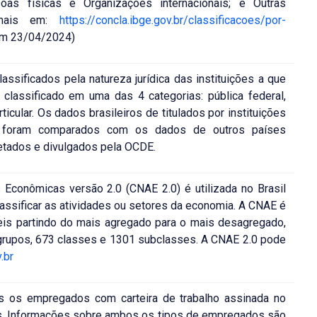
oas físicas e Organizações internacionais; e Outras
ia mais em:
https://concla.ibge.gov.br/classificacoes/por-
em 23/04/2024)
sificados pela natureza jurídica das instituições a que
lassificado em uma das 4 categorias: pública federal,
rticular. Os dados brasileiros de titulados por instituições
das foram comparados com os dados de outros países
etados e divulgados pela OCDE.
 Econômicas versão 2.0 (CNAE 2.0) é utilizada no Brasil
lassificar as atividades ou setores da economia. A CNAE é
eis partindo do mais agregado para o mais desagregado,
grupos, 673 classes e 1301 subclasses. A CNAE 2.0 pode
.br
 os empregados com carteira de trabalho assinada no
cos. Informações sobre ambos os tipos de empregados são