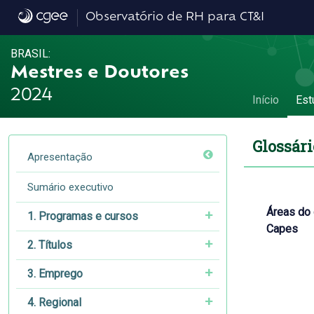
Glossário - Glossário
Observatório de RH para CT&I
BRASIL:
Mestres e Doutores
2024
Início
Est
Glossári
Apresentação
Sumário executivo
Áreas do
1. Programas e cursos
Capes
2. Títulos
3. Emprego
4. Regional