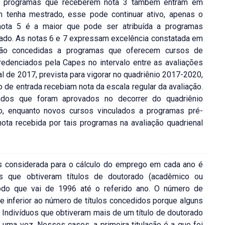
em programas que receberem nota 3 também entram em
 tenha mestrado, esse pode continuar ativo, apenas o
nota 5 é a maior que pode ser atribuída a programas
ado. As notas 6 e 7 expressam excelência constatada em
 são concedidas a programas que oferecem cursos de
edenciados pela Capes no intervalo entre as avaliações
al de 2017, prevista para vigorar no quadriênio 2017-2020,
 de entrada recebiam nota da escala regular da avaliação.
ados que foram aprovados no decorrer do quadriênio
o, enquanto novos cursos vinculados a programas pré-
ota recebida por tais programas na avaliação quadrienal
s considerada para o cálculo do emprego em cada ano é
os que obtiveram títulos de doutorado (acadêmico ou
ríodo que vai de 1996 até o referido ano. O número de
te inferior ao número de títulos concedidos porque alguns
. Indivíduos que obtiveram mais de um título de doutorado
uma vez. Nesses casos, a primeira titulação é a que foi