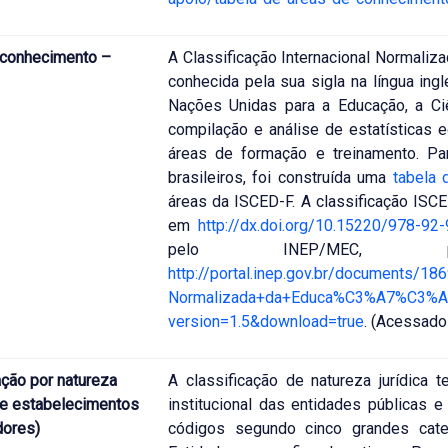
 conhecimento –
A Classificação Internacional Normaliz
conhecida pela sua sigla na língua ing
Nações Unidas para a Educação, a Ciê
compilação e análise de estatísticas e
áreas de formação e treinamento. Pa
brasileiros, foi construída uma
tabela 
áreas da ISCED-F. A classificação ISC
em
http://dx.doi.org/10.15220/978-92
pelo INEP/MEC,
http://portal.inep.gov.br/documents/
Normalizada+da+Educa%C3%A7%C3%A3
version=1.5&download=true
. (Acessad
ação por natureza
A classificação de natureza jurídica t
(de estabelecimentos
institucional das entidades públicas e
ores)
códigos segundo cinco grandes catego