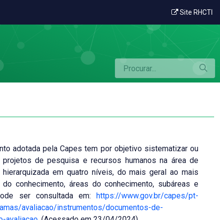
Site RHCTI
nto adotada pela Capes tem por objetivo sistematizar ou
a projetos de pesquisa e recursos humanos na área de
é hierarquizada em quatro níveis, do mais geral ao mais
s do conhecimento, áreas do conhecimento, subáreas e
 pode ser consultada em:
https://www.gov.br/capes/pt-
ramas/avaliacao/instrumentos/documentos-de-
-avaliacao.
(Acessado em 23/04/2024).