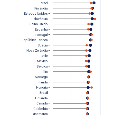
Israel
Finlândia
Estados Unidos
Eslováquia
Reino Unido
Espanha
Portugal
República Tcheca
Suécia
Nova Zelândia
Chile
México
Bélgica
Itália
Noruega
Irlanda
Hungria
Brasil
Holanda
Canadá
Colômbia
Dinamarca