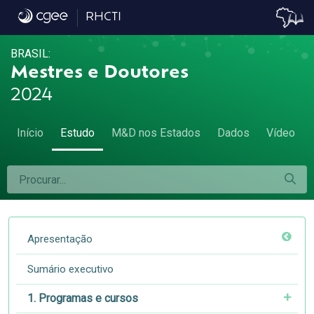
5.1 Participação de mulheres e homens entr
RHCTI
BRASIL:
Mestres e Doutores
2024
Início
Estudo
M&D nos Estados
Dados
Vídeo
Apresentação
Sumário executivo
1. Programas e cursos