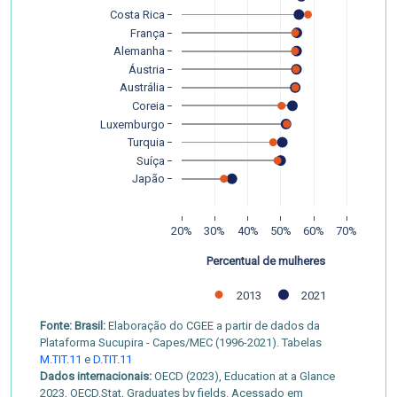
Costa Rica
França
Alemanha
Áustria
Austrália
Coreia
Luxemburgo
Turquia
Suíça
Japão
20%
30%
40%
50%
60%
70%
Percentual de mulheres
2013
2021
Fonte: Brasil:
Elaboração do CGEE a partir de dados da
Plataforma Sucupira - Capes/MEC (1996-2021). Tabelas
M.TIT.11
e
D.TIT.11
Dados internacionais:
OECD (2023), Education at a Glance
2023, OECD.Stat, Graduates by fields. Acessado em