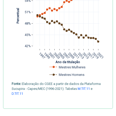
54%
 Percentual 
51%
48%
45%
42%
1997
1999
2001
2003
2005
2007
2009
2011
2013
2015
2017
2019
2021
Ano da titulação
Mestres Mulheres
Mestres Homens
Fonte:
Elaboração do CGEE a partir de dados da Plataforma
Sucupira - Capes/MEC (1996-2021). Tabelas
M.TIT.11
e
D.TIT.11