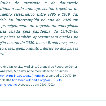
ítulos de mestrado e de doutorado
didos a cada ano, apresentou trajetória de
imento sistemático entre 1996 e 2019. Tal
tória foi interrompida no ano de 2020 em
 principalmente do impacto da emergência
tária criada pela pandemia da COVID-19.
os países também apresentaram quedas na
ação no ano de 2020, mas o Brasil teve, nesse
to, desempenho muito inferior ao dos países
CDE.
pkins University; Medicine, Coronavirus Resource Center,
 Analyses, Mortality in the most affected countries
oronavirus.jhu.edu/data/mortality
. Weakpedia, COVID-19
c deaths
https://en.wikipedia.org/wiki/COVID-
emic_deaths
. Acessados em 06/01/2024.