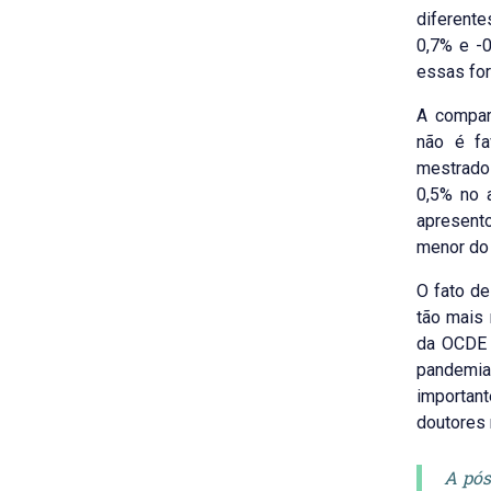
diferent
0,7% e -0
essas for
A compa
não é fa
mestrado
0,5% no 
apresent
menor do 
O fato de
tão mais 
da OCDE 
pandemia
important
doutores 
A pós