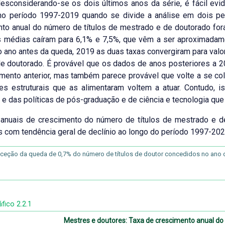
considerando-se os dois últimos anos da série, é fácil evid
 no período 1997-2019 quando se divide a análise em dois p
to anual do número de títulos de mestrado e de doutorado fo
s médias caíram para 6,1% e 7,5%, que vêm a ser aproximadam
o ano antes da queda, 2019 as duas taxas convergiram para valo
e doutorado. É provável que os dados de anos posteriores a 20
mento anterior, mas também parece provável que volte a se co
res estruturais que as alimentaram voltem a atuar. Contudo,
e das políticas de pós-graduação e de ciência e tecnologia que
 anuais de crescimento do número de títulos de mestrado e d
s com tendência geral de declínio ao longo do período 1997-202
ceção da queda de 0,7% do número de títulos de doutor concedidos no ano 
fico 2.2.1
Mestres e doutores: Taxa de crescimento anual do 