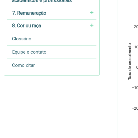
acadêmicos e profissionais
7. Remuneração
8. Cor ou raça
2
Glossário
Taxa de crescimento
1
Equipe e contato
Como citar
−1
−2