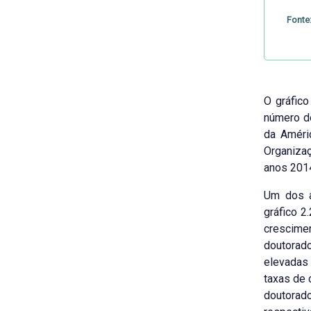
Fonte
O gráfico
número de
da Améri
Organiza
anos 201
Um dos a
gráfico 2
crescime
doutorado
elevadas
taxas de 
doutorado