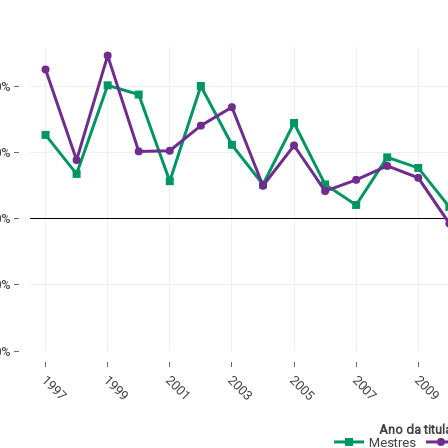
0%
0%
0%
0%
0%
1997
1999
2001
2003
2005
2007
2009
Ano da titu
Mestres