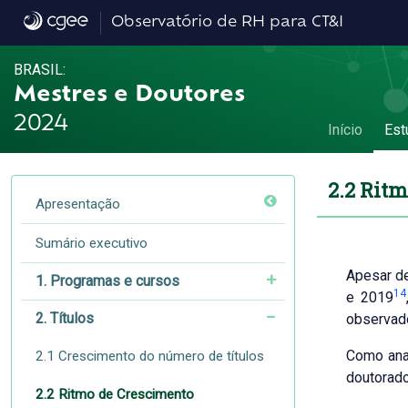
2.2 Ritmo de Crescimento - 2.2 Ritmo de 
Observatório de RH para CT&I
BRASIL:
Mestres e Doutores
2024
Início
Est
2.2 Rit
Apresentação
Sumário executivo
Apesar de
1. Programas e cursos
14
e 2019
2. Títulos
observado
Como anal
2.1 Crescimento do número de títulos
doutorad
2.2 Ritmo de Crescimento