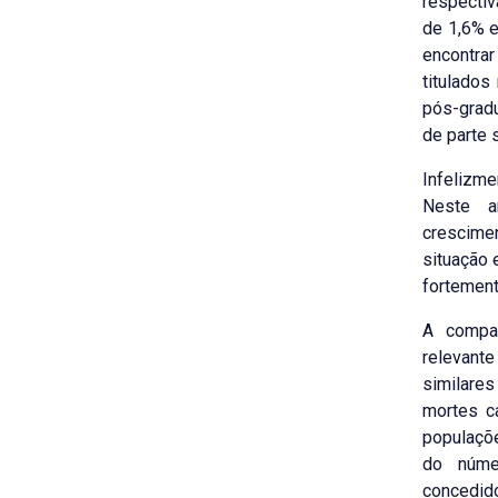
respectiv
de 1,6% e
encontra
titulados
pós-grad
de parte 
Infelizme
Neste a
crescimen
situação
fortement
A compa
relevant
similare
mortes c
populaçõe
do núme
concedi