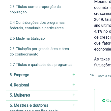
Mesmo des
2.3 Títulos como proporção da
ocorrida
população
crescimen
2019, tai
2.4 Contribuições dos programas
ano últim
federais, estaduais e particulares
4,1% no d
de cresci
2.5 Idade na titulação
que fato
2.6 Titulação por grande área e área
economia 
do conhecimento
As taxas
2.7 Títulos e qualidade dos programas
flutuaçõe
3. Emprego
14
Com a ex
4. Regional
5. Mulheres
Grá
6. Mestres e doutores