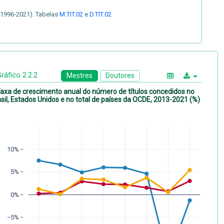
(1996-2021). Tabelas
M.TIT.02
e
D.TIT.02
ráfico 2.2.2
Mestres
Doutores
axa de crescimento anual do número de títulos concedidos no
sil, Estados Unidos e no total de países da OCDE, 2013-2021 (%)
10%
5%
0%
−5%