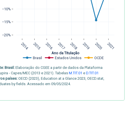
−10%
−15%
−20%
2014
2015
2016
2017
2018
2019
2020
2021
Ano da Titulação
Brasil
Estados Unidos
OCDE
e: Brasil:
Elaboração do CGEE a partir de dados da Plataforma
upira - Capes/MEC (2013 e 2021). Tabelas
M.TIT.01
e
D.TIT.01
ros países:
OECD (2023), Education at a Glance 2023, OECD.stat,
duates by fields. Acessado em 09/05/2024.