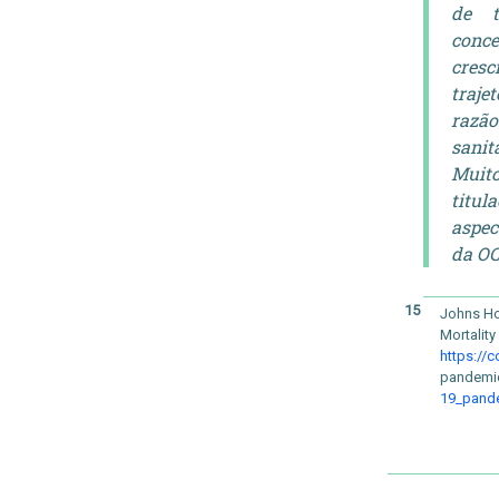
de t
conce
cresc
traje
razão
sani
Muit
titul
aspec
da O
15
Johns Ho
Mortality
https://c
pandemi
19_pand