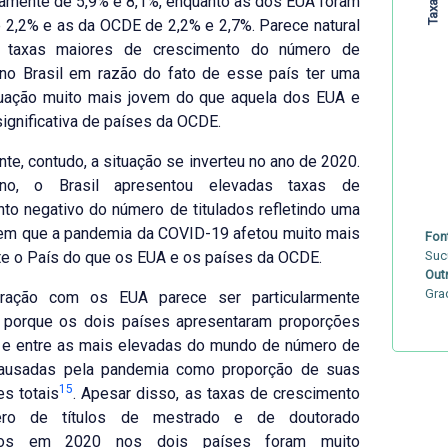
amente de 5,9% e 8,1%, enquanto as dos EUA foram
 2,2% e as da OCDE de 2,2% e 2,7%. Parece natural
r taxas maiores de crescimento do número de
 no Brasil em razão do fato de esse país ter uma
uação muito mais jovem do que aquela dos EUA e
significativa de países da OCDE.
nte, contudo, a situação se inverteu no ano de 2020.
no, o Brasil apresentou elevadas taxas de
to negativo do número de titulados refletindo uma
 em que a pandemia da COVID-19 afetou muito mais
Font
e o País do que os EUA e os países da OCDE.
Suc
Out
Gra
ração com os EUA parece ser particularmente
e porque os dois países apresentaram proporções
s e entre as mais elevadas do mundo de número de
ausadas pela pandemia como proporção de suas
15
s totais
. Apesar disso, as taxas de crescimento
ro de títulos de mestrado e de doutorado
dos em 2020 nos dois países foram muito