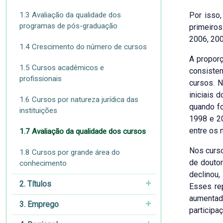
1.3 Avaliação da qualidade dos
Por isso,
programas de pós-graduação
primeiros
2006, 20
1.4 Crescimento do número de cursos
A propor
1.5 Cursos acadêmicos e
consiste
profissionais
cursos. N
iniciais
1.6 Cursos por natureza jurídica das
quando f
instituições
1998 e 2
entre os
1.7 Avaliação da qualidade dos cursos
Nos curs
1.8 Cursos por grande área do
de douto
conhecimento
declinou
2. Títulos
Esses re
aumentad
3. Emprego
participa