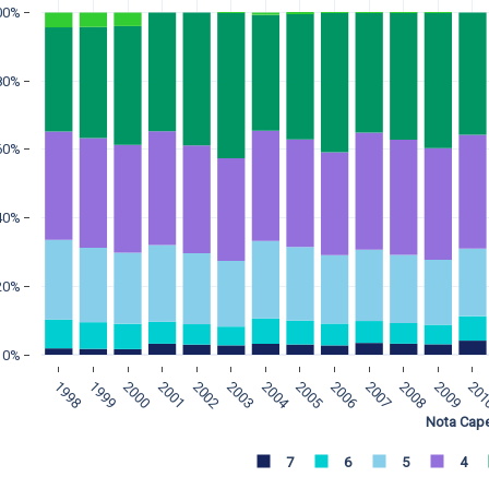
00%
80%
60%
40%
20%
0%
1998
1999
2000
2001
2002
2003
2004
2005
2006
2007
2008
2009
20
Nota Cap
7
6
5
4