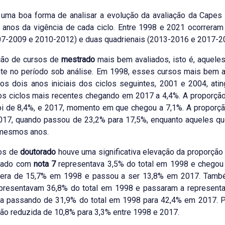
 uma boa forma de analisar a evolução da avaliação da Capes
 anos da vigência de cada ciclo. Entre 1998 e 2021 ocorreram
07-2009 e 2010-2012) e duas quadrienais (2013-2016 e 2017-2
ção de cursos de
mestrado
mais bem avaliados, isto é, aquel
nte no período sob análise. Em 1998, esses cursos mais bem 
os dois anos iniciais dos ciclos seguintes, 2001 e 2004, ati
 dos ciclos mais recentes chegando em 2017 a 4,4%. A proporç
oi de 8,4%, e 2017, momento em que chegou a 7,1%. A propor
017, quando passou de 23,2% para 17,5%, enquanto aqueles q
 mesmos anos.
os de
doutorado
houve uma significativa elevação da proporção
rado com
nota 7
representava 3,5% do total em 1998 e chegou
, era de 15,7% em 1998 e passou a ser 13,8% em 2017. Tamb
presentavam 36,8% do total em 1998 e passaram a represent
a passando de 31,9% do total em 1998 para 42,4% em 2017. P
ção reduzida de 10,8% para 3,3% entre 1998 e 2017.