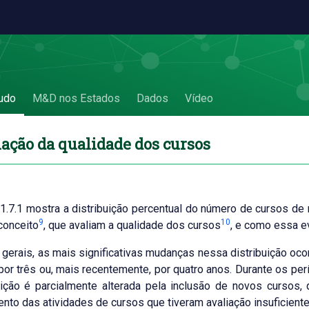
7 Avaliação da qualidade dos cursos
udo
M&D nos Estados
Dados
Vídeo
iação da qualidade dos cursos
 1.7.1 mostra a distribuição percentual do número de cursos d
9
10
conceito
, que avaliam a qualidade dos cursos
, e como essa e
 gerais, as mais significativas mudanças nessa distribuição oc
 por três ou, mais recentemente, por quatro anos. Durante os pe
uição é parcialmente alterada pela inclusão de novos cursos
nto das atividades de cursos que tiveram avaliação insuficiente