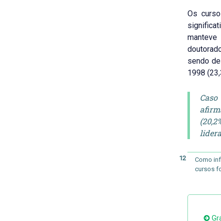
Os curs
significa
manteve 
doutorado
sendo de
1998 (23,
Caso 
afirm
(20,2
lidera
12
Como inf
cursos f
Grá