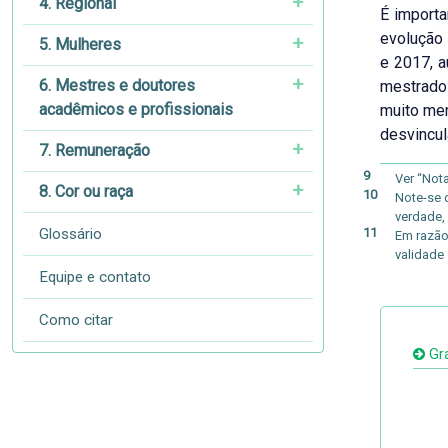
4. Regional
É importa
evolução 
5. Mulheres
e 2017, 
6. Mestres e doutores
mestrado 
acadêmicos e profissionais
muito men
desvincul
7. Remuneração
9
Ver “Not
8. Cor ou raça
10
Note-se 
verdade,
Glossário
11
Em razão
validade 
Equipe e contato
Como citar
Grá