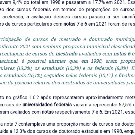
tavam 9,4% do total em 1998 e passaram a 17,7% em 2021. E
 ao dos cursos federais em termos de proporções de curs
 acelerada, a avaliação desses cursos passou a ser signif
s de cursos particulares com
notas 7 e 6
em 2021 foram de res
ticipação de cursos de mestrado e doutorado municipa
nificante 2021 com nenhum programa municipal classificad
rcentagem de cursos de
mestrado
avaliados com
notas 6 e
nacional, é possível afirmar que, em 1998, eram prop
culares (13,3%), os estaduais (12,3%) e os federais (8,8%)
s estaduais (16,1%), seguidos pelos federais (10,1%) e final
são da posição relativa dos mestrados de universidades part
to no gráfico 1.6.2 após representarem aproximadamente met
 cursos de
universidades federais
vieram a representar 57,5% 
 eram avaliados com
notas
respectivamente
7 e 6
. Em 2021, ess
a nota 7 contemplava uma proporção maior de cursos de doutora
ibuída a 12,3% dos cursos de doutorado estaduais em 1998, enq