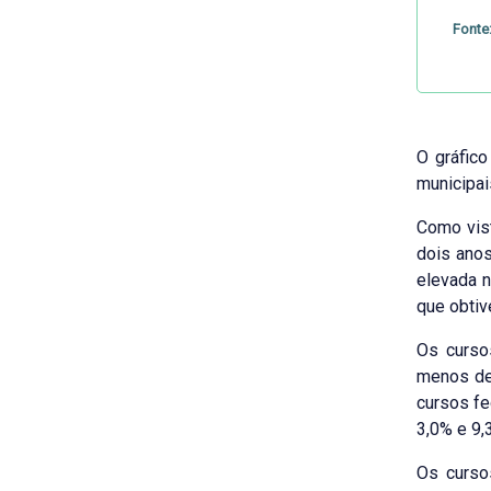
Fonte
O gráfico
municipai
Como vist
dois anos
elevada n
que obti
Os curso
menos de
cursos fe
3,0% e 9,
Os curs