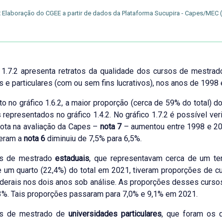
:
Elaboração do CGEE a partir de dados da Plataforma Sucupira - Capes/MEC 
 1.7.2 apresenta retratos da qualidade dos cursos de mestrad
s e particulares (com ou sem fins lucrativos), nos anos de 1998 
o no gráfico 1.6.2, a maior proporção (cerca de 59% do total) 
 representados no gráfico 1.4.2. No gráfico 1.7.2 é possível v
ota na avaliação da Capes –
nota 7
– aumentou entre 1998 e 202
veram a
nota 6
diminuiu de 7,5% para 6,5%.
s de mestrado
estaduais
, que representavam cerca de um te
 um quarto (22,4%) do total em 2021, tiveram proporções de 
derais nos dois anos sob análise. As proporções desses curso
3%. Tais proporções passaram para 7,0% e 9,1% em 2021.
os de mestrado de
universidades particulares
, que foram os 