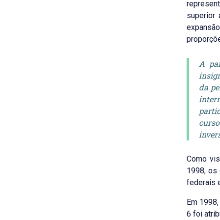
represen
superior
expansão
proporçõe
A par
insig
da pe
inter
parti
curso
inver
Como vis
1998, os
federais
Em 1998, 
6 foi atr