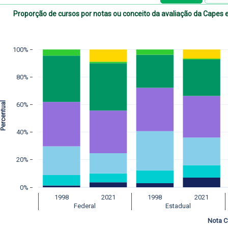
Proporção de cursos por notas ou conceito da avaliação da Capes e 
100%
80%
ercentual 
60%
40%
20%
0%
1998
2021
1998
2021
Federal
Estadual
Nota 