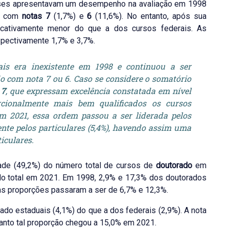
sses apresentavam um desempenho na avaliação em 1998
os com
notas 7
(1,7%) e
6
(11,6%). No entanto, após sua
icativamente menor do que a dos cursos federais. As
pectivamente 1,7% e 3,7%.
is era inexistente em 1998 e continuou a ser
o com nota 7 ou 6. Caso se considere o somatório
 7
, que expressam excelência constatada em nível
orcionalmente mais bem qualificados os cursos
. Em 2021, essa ordem passou a ser liderada pelos
mente pelos particulares (5,4%), havendo assim uma
iculares.
ade (49,2%) do número total de cursos de
doutorado
em
do total em 2021. Em 1998, 2,9% e 17,3% dos doutorados
as proporções passaram a ser de 6,7% e 12,3%.
do estaduais (4,1%) do que a dos federais (2,9%). A nota
uanto tal proporção chegou a 15,0% em 2021.