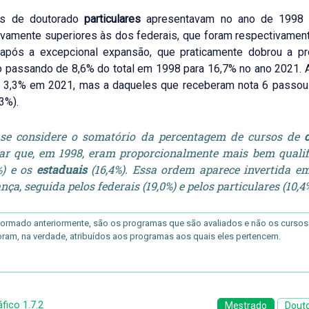
os de doutorado
particulares
apresentavam no ano de 1998
tivamente superiores às dos federais, que foram respectivamen
após a excepcional expansão, que praticamente dobrou a pro
 passando de 8,6% do total em 1998 para 16,7% no ano 2021. 
 3,3% em 2021, mas a daqueles que receberam nota 6 passou 
3%).
se considere o somatório da percentagem de cursos de
ar que, em 1998, eram proporcionalmente mais bem quali
%) e os
estaduais
(16,4%). Essa ordem aparece invertida e
nça, seguida pelos federais (19,0%) e pelos particulares (10,4%
ormado anteriormente, são os programas que são avaliados e não os cursos 
oram, na verdade, atribuídos aos programas aos quais eles pertencem.
fico 1.7.2
Mestrado
Dout