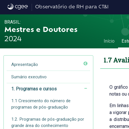
1.7 Avaliação da qualidade dos cursos - 1.
Observatório de RH para CT&I
BRASIL:
Mestres e Doutores
2024
Início
Est
1.7 Aval
Apresentação
Sumário executivo
O gráfico
1. Programas e cursos
notas ou 
1.1 Crescimento do número de
Em linhas
programas de pós-graduação
a vigorar
1.2. Programas de pós-graduação por
a distrib
grande área do conhecimento
encerrame