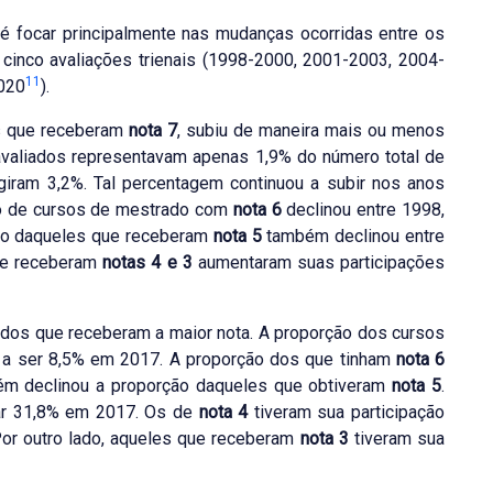
 é focar principalmente nas mudanças ocorridas entre os
 cinco avaliações trienais (1998-2000, 2001-2003, 2004-
11
020
).
es que receberam
nota 7
, subiu de maneira mais ou menos
avaliados representavam apenas 1,9% do número total de
ngiram 3,2%. Tal percentagem continuou a subir nos anos
ão de cursos de mestrado com
nota 6
declinou entre 1998,
ção daqueles que receberam
nota 5
também declinou entre
ue receberam
notas 4 e 3
aumentaram suas participações
 dos que receberam a maior nota. A proporção dos cursos
 a ser 8,5% em 2017. A proporção dos que tinham
nota 6
ém declinou a proporção daqueles que obtiveram
nota 5
.
ar 31,8% em 2017. Os de
nota 4
tiveram sua participação
or outro lado, aqueles que receberam
nota 3
tiveram sua