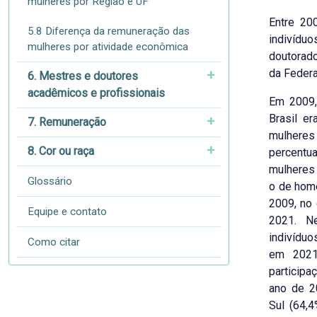
mulheres por Região e UF
Entre 20
5.8 Diferença da remuneração das
indivíd
mulheres por atividade econômica
doutorad
da Federa
6. Mestres e doutores
acadêmicos e profissionais
Em 2009,
Brasil e
7. Remuneração
mulheres 
8. Cor ou raça
percentu
mulheres 
Glossário
o de hom
2009, no
Equipe e contato
2021. N
indivíduo
Como citar
em 2021
participa
ano de 2
Sul (64,