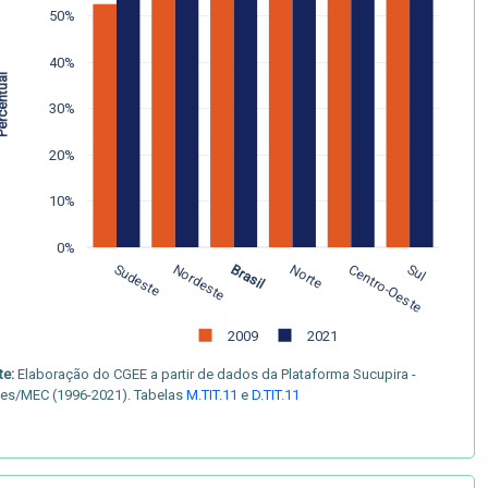
50%
40%
centual
30%
20%
10%
0%
Sudeste
Nordeste
Brasil
Norte
Centro-Oeste
Sul
2009
2021
te:
Elaboração do CGEE a partir de dados da Plataforma Sucupira -
es/MEC (1996-2021). Tabelas
M.TIT.11
e
D.TIT.11