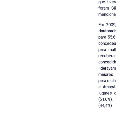
que tive
foram Sã
menciona
Em 2009,
doutorad
para 55,
concedeu
para mul
receber
concedi
liderava
maiores 
para mulh
e Amapá 
lugares 
(51,6%),
(44,4%).