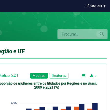
res entre os titulados por Região e UF
Site RHCTI
egião e UF
ráfico 5.2.1
Mestres
Doutores
oporção de mulheres entre os titulados por Regiões e no Brasil,
2009 e 2021 (%)
60%