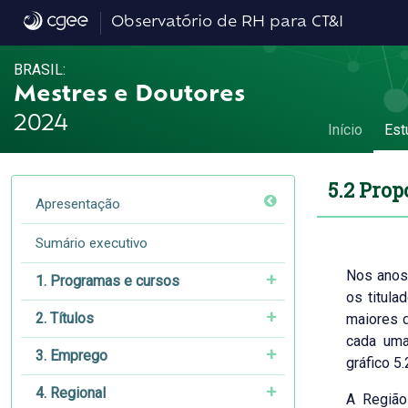
5.2 Proporção de mulheres entre os titulad
Observatório de RH para CT&I
BRASIL:
Mestres e Doutores
2024
Início
Est
5.2 Prop
Apresentação
Sumário executivo
Nos anos
1. Programas e cursos
os titul
2. Títulos
maiores 
cada uma
3. Emprego
gráfico 5.
4. Regional
A Região