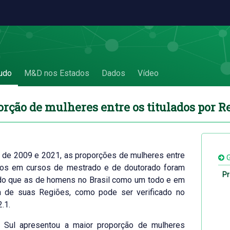
os por Região e UF - 5.2 Proporção de mulhe
udo
M&D nos Estados
Dados
Vídeo
orção de mulheres entre os titulados por R
 de 2009 e 2021, as proporções de mulheres entre
G
ados em cursos de mestrado e de doutorado foram
Pr
do que as de homens no Brasil como um todo e em
 de suas Regiões, como pode ser verificado no
2.1.
 Sul apresentou a maior proporção de mulheres