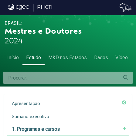
2.4 Contribuições dos programas federais, 
RHCTI
BRASIL:
Mestres e Doutores
2024
Início
Estudo
M&D nos Estados
Dados
Vídeo
Apresentação
Sumário executivo
1. Programas e cursos