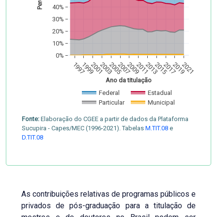
40%
30%
20%
10%
0%
1997
1999
2001
2003
2005
2007
2009
2011
2013
2015
2017
2019
2021
Ano da titulação
Federal
Estadual
Particular
Municipal
Fonte:
Elaboração do CGEE a partir de dados da Plataforma
Sucupira - Capes/MEC (1996-2021). Tabelas
M.TIT.08
e
D.TIT.08
As contribuições relativas de programas públicos e
privados de pós-graduação para a titulação de