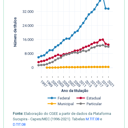
32.000
Número de títulos
24.000
16.000
8.000
0
1997
1999
2001
2003
2005
2007
2009
2011
2013
2015
2017
2019
2021
Ano da titulação
Federal
Estadual
Municipal
Particular
Fonte:
Elaboração do CGEE a partir de dados da Plataforma
Sucupira - Capes/MEC (1996-2021). Tabelas
M.TIT.08
e
D.TIT.08