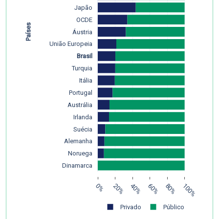
Japão
OCDE
Países
Áustria
União Europeia
Brasil
Turquia
Itália
Portugal
Austrália
Irlanda
Suécia
Alemanha
Noruega
Dinamarca
0%
20%
40%
60%
80%
100%
Privado
Público