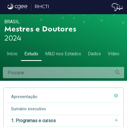
7.2 Remuneração 2, 5 e 10 anos após a titul
RHCTI
BRASIL:
Mestres e Doutores
2024
Início
Estudo
M&D nos Estados
Dados
Vídeo
Apresentação
Sumário executivo
1. Programas e cursos