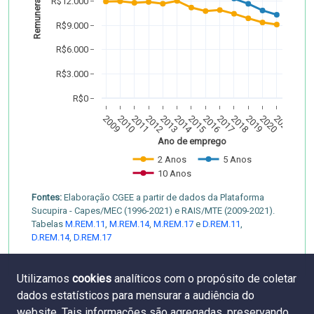
R$12.000
R$9.000
R$6.000
R$3.000
R$0
2009
2010
2011
2012
2013
2014
2015
2016
2017
2018
2019
2020
2021
Ano de emprego
2 Anos
5 Anos
10 Anos
Fontes:
Elaboração CGEE a partir de dados da Plataforma
Sucupira - Capes/MEC (1996-2021) e RAIS/MTE (2009-2021).
Tabelas
M.REM.11
,
M.REM.14
,
M.REM.17
e
D.REM.11
,
D.REM.14
,
D.REM.17
Utilizamos
cookies
analíticos com o propósito de coletar
dados estatísticos para mensurar a audiência do
website. Tais informações são agregadas, preservando