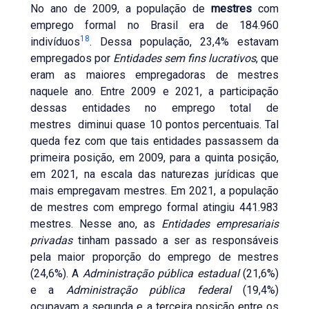
No ano de 2009, a população de
mestres
com
emprego formal no Brasil era de 184.960
18
indivíduos
. Dessa população, 23,4% estavam
empregados por
Entidades sem fins lucrativos
, que
eram as maiores empregadoras de mestres
naquele ano. Entre 2009 e 2021, a participação
dessas entidades no emprego total de
mestres diminui quase 10 pontos percentuais. Tal
queda fez com que tais entidades passassem da
primeira posição, em 2009, para a quinta posição,
em 2021, na escala das naturezas jurídicas que
mais empregavam mestres. Em 2021, a população
de mestres com emprego formal atingiu 441.983
mestres. Nesse ano, as
Entidades empresariais
privadas
tinham passado a ser as responsáveis
pela maior proporção do emprego de mestres
(24,6%). A
Administração pública estadual
(21,6%)
e a
Administração pública federal
(19,4%)
ocupavam a segunda e a terceira posição entre os