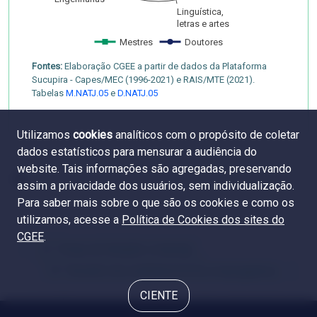
Linguística,
letras e artes
Mestres
Doutores
Fontes:
Elaboração CGEE a partir de dados da Plataforma
Sucupira - Capes/MEC (1996-2021) e RAIS/MTE (2021).
Tabelas
M.NATJ.05
e
D.NATJ.05
Utilizamos
cookies
analíticos com o propósito de coletar
dados estatísticos para mensurar a audiência do
website. Tais informações são agregadas, preservando
assim a privacidade dos usuários, sem individualização.
Para saber mais sobre o que são os cookies e como os
utilizamos, acesse a
Política de Cookies dos sites do
CGEE
.
3.2. Tempo de titulação e emprego
3.4. Tamanho dos estabelecimentos empregadores
CIENTE
© 2024 CGEE