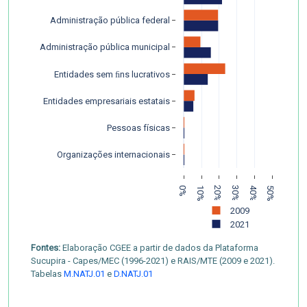
Administração pública federal
Administração pública municipal
Entidades sem ﬁns lucrativos
Entidades empresariais estatais
Pessoas físicas
Organizações internacionais
0%
10%
20%
30%
40%
50%
2009
2021
Fontes:
Elaboração CGEE a partir de dados da Plataforma
Sucupira - Capes/MEC (1996-2021) e RAIS/MTE (2009 e 2021).
Tabelas
M.NATJ.01
e
D.NATJ.01