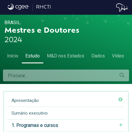
3.3. Natureza jurídica dos estabeleciment
RHCTI
BRASIL:
Mestres e Doutores
2024
Início
Estudo
M&D nos Estados
Dados
Vídeo
Apresentação
Sumário executivo
1. Programas e cursos