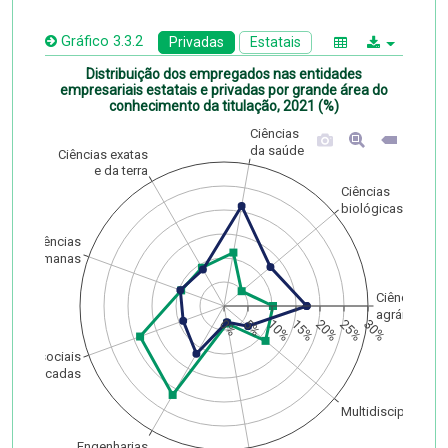
Gráfico 3.3.2
Privadas
Estatais
Distribuição dos empregados nas entidades
empresariais estatais e privadas por grande área do
conhecimento da titulação, 2021 (%)
Ciências
da saúde
Ciências exatas
e da terra
Ciências
biológicas
Ciências
humanas
Ciências
agrárias
0%
5%
10%
15%
20%
25%
30%
ências sociais
aplicadas
Multidisciplinar
Engenharias