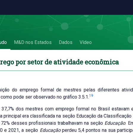
mica - 3.5. Emprego por setor de atividade
udo
M&D nos Estados
Dados
Vídeo
rego por setor de atividade econômica
buição do emprego formal de mestres pelas diferentes ati
19
 como pode ser observado no gráfico 3.5.1.
 37,7% dos mestres com emprego formal no Brasil estavam e
 principal era classificada na seção Educação da Classificaçã
, 72% desses profissionais trabalhavam na seção
Educação
. E
10 e 2021, a seção
Educação
perdeu 5,4 pontos na sua partici