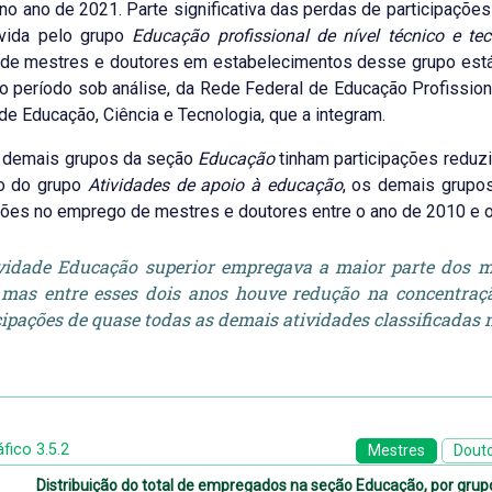
no ano de 2021. Parte significativa das perdas de participaçõe
rvida pelo grupo
Educação profissional de nível técnico e te
e mestres e doutores em estabelecimentos desse grupo está c
 período sob análise, da Rede Federal de Educação Profissional,
de Educação, Ciência e Tecnologia, que a integram.
 demais grupos da seção
Educação
tinham participações reduz
o do grupo
Atividades de apoio à educação
, os demais grupo
ções no emprego de mestres e doutores entre o ano de 2010 e 
vidade Educação superior empregava a maior parte dos m
 mas entre esses dois anos houve redução na concentraç
cipações de quase todas as demais atividades classificadas
fico 3.5.2
Mestres
Dout
Distribuição do total de empregados na seção Educação, por gru