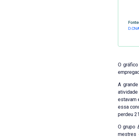
Fonte
D.CNA
O gráfic
empregado
A grande
atividade
estavam 
essa con
perdeu 21
O grupo
E
mestres 