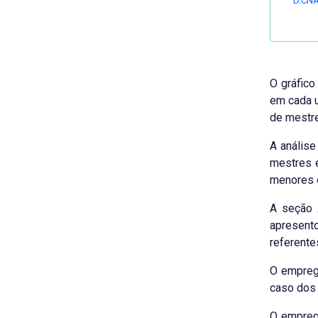
D.CNA
O gráfico
em cada u
de mestre
A análise
mestres e
menores d
A seção
apresento
referente
O empre
caso dos 
O empreg