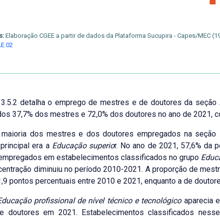
s:
Elaboração CGEE a partir de dados da Plataforma Sucupira - Capes/MEC (1
E.02
o 3.5.2 detalha o emprego de mestres e de doutores da seção
s 37,7% dos mestres e 72,0% dos doutores no ano de 2021, com
 maioria dos mestres e dos doutores empregados na seção
 principal era a
Educação superio
r. No ano de 2021, 57,6% da 
empregados em estabelecimentos classificados no grupo
Educa
centração diminuiu no período 2010-2021. A proporção de mes
,9 pontos percentuais entre 2010 e 2021, enquanto a de doutor
ducação profissional de nível técnico e tecnológico
aparecia 
e doutores em 2021. Estabelecimentos classificados nes