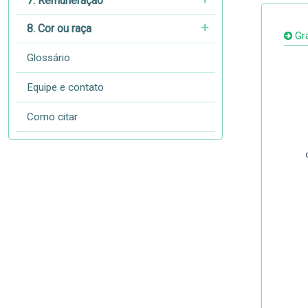
7. Remuneração
8. Cor ou raça
Grá
Glossário
Equipe e contato
Como citar