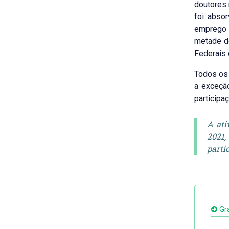
doutores 
foi abso
emprego d
metade do
Federais 
Todos os
a exceçã
participa
A ati
2021,
parti
Grá