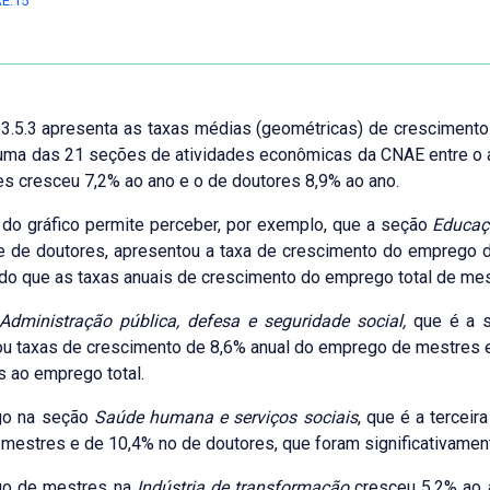
E.15
 3.5.3 apresenta as taxas médias (geométricas) de crescimen
ma das 21 seções de atividades econômicas da CNAE entre o a
s cresceu 7,2% ao ano e o de doutores 8,9% ao ano.
 do gráfico permite perceber, por exemplo, que a seção
Educaç
 de doutores, apresentou a taxa de crescimento do emprego d
o que as taxas anuais de crescimento do emprego total de mes
Administração pública, defesa e seguridade social,
que é a s
u taxas de crescimento de 8,6% anual do emprego de mestres 
s ao emprego total.
go na seção
Saúde humana e serviços sociais
, que é a tercei
mestres e de 10,4% no de doutores, que foram significativamen
o de mestres na
Indústria de transformação
cresceu 5,2% ao a