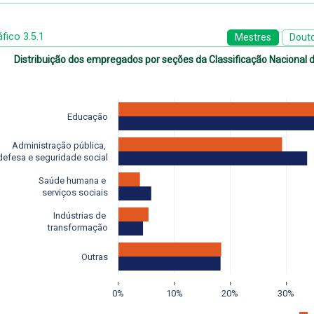
fico 3.5.1
Mestres
Dout
Distribuição dos empregados por seções da Classificação Nacional 
Educação
Administração pública, 
defesa e seguridade social
Saúde humana e 
serviços sociais
Indústrias de 
transformação
Outras
0%
10%
20%
30%