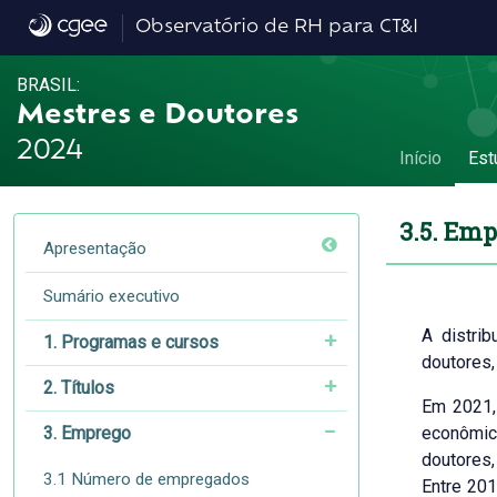
3.5. Emprego por setor de atividade econô
Observatório de RH para CT&I
BRASIL:
Mestres e Doutores
2024
Início
Est
3.5. Emp
Apresentação
Sumário executivo
A distri
1. Programas e cursos
doutores,
2. Títulos
Em 2021,
3. Emprego
econômica
doutores
3.1 Número de empregados
Entre 20