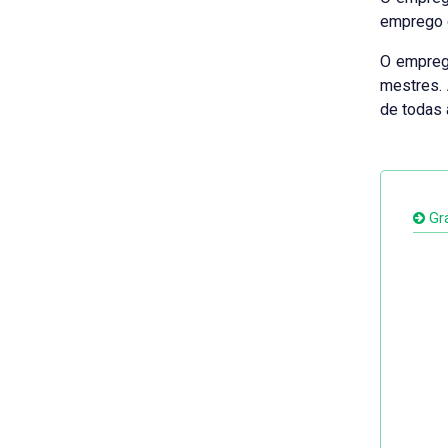
emprego d
O empreg
mestres. 
de todas 
Grá