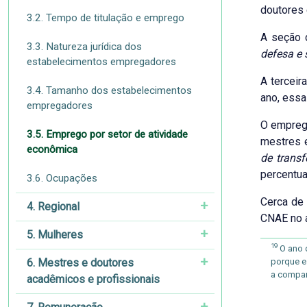
doutores
3.2. Tempo de titulação e emprego
A seção 
3.3. Natureza jurídica dos
defesa e 
estabelecimentos empregadores
A tercei
3.4. Tamanho dos estabelecimentos
ano, essa
empregadores
O empreg
3.5. Emprego por setor de atividade
mestres 
econômica
de trans
percentua
3.6. Ocupações
Cerca de
4. Regional
CNAE no 
5. Mulheres
19
O ano d
6. Mestres e doutores
porque e
a compar
acadêmicos e profissionais