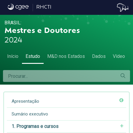
7.1 Remuneração média - 7.1 Remuneraçã
RHCTI
BRASIL:
Mestres e Doutores
2024
Início
Estudo
M&D nos Estados
Dados
Vídeo
Apresentação
Sumário executivo
1. Programas e cursos