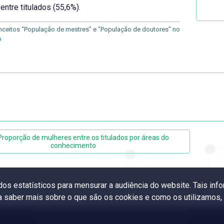
entre titulados (55,6%).
nceitos “População de mestres” e “População de doutores” no
o
Proporção de mulheres entre os titulados por áreas do
conhecimento
ados estatísticos para mensurar a audiência do website. Tais i
ra saber mais sobre o que são os cookies e como os utilizamos
© 2024 CGEE
- Centro de Gestão e Estudos Estratégicos