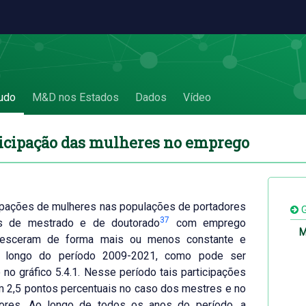
 - 5.4. Participação das mulheres no empr
udo
M&D nos Estados
Dados
Vídeo
rticipação das mulheres no emprego
ipações de mulheres nas populações de portadores
G
37
os de mestrado e de doutorado
com emprego
M
resceram de forma mais ou menos constante e
o longo do período 2009-2021, como pode ser
o no gráfico 5.4.1. Nesse período tais participações
 2,5 pontos percentuais no caso dos mestres e no
ores. Ao longo de todos os anos do período, a