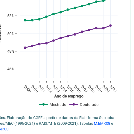
52%
tual
50%
48%
46%
2009
2010
2011
2012
2013
2014
2015
2016
2017
2018
2019
2020
2021
Ano de emprego
Mestrado
Doutorado
tes:
Elaboração do CGEE a partir de dados da Plataforma Sucupira -
es/MEC (1996-2021) e RAIS/MTE (2009-2021). Tabelas
M.EMP.08
e
MP.08