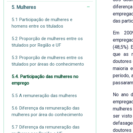
diferenç
5. Mulheres
empregad
5.1 Participação de mulheres e
das parti
homens entre os titulados
Em 2009
5.2 Proporção de mulheres entre os
emprega
titulados por Região e UF
(48,5%). 
que as m
5.3 Proporção de mulheres entre os
doutores
titulados por áreas do conhecimento
maioria 
período, 
5.4. Participação das mulheres no
passaram 
emprego
No ano d
5.5 A remuneração das mulheres
emprega
5.6 Diferença da remuneração das
mulheres 
mulheres por área do conhecimento
ser vist
defasagem
5.7 Diferença da remuneração das
doutores 