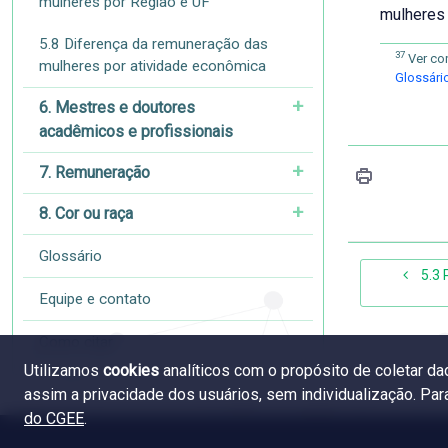
mulheres por Região e UF
mulheres 
5.8 Diferença da remuneração das
37
Ver co
mulheres por atividade econômica
Glossári
6. Mestres e doutores
acadêmicos e profissionais
7. Remuneração
8. Cor ou raça
Glossário
5.3 
Equipe e contato
Como citar
Utilizamos
cookies
analíticos com o propósito de coletar d
assim a privacidade dos usuários, sem individualização. Pa
do CGEE
.