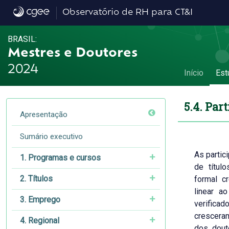
5.4. Participação das mulheres no emprego
Observatório de RH para CT&I
BRASIL:
Mestres e Doutores
2024
Início
Est
5.4. Pa
Apresentação
Sumário executivo
As partic
1. Programas e cursos
de títul
2. Títulos
formal c
linear a
3. Emprego
verificad
cresceram
4. Regional
dos dout