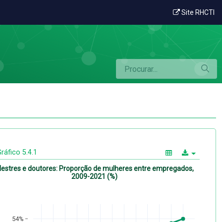
ego
Site RHCTI
ráfico 5.4.1
estres e doutores: Proporção de mulheres entre empregados,
2009-2021 (%)
54%