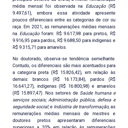
média mensal foi observada na
Educação
(R$
9.497,61), embora essa atividade apresente
poucos diferenciais entre as categorias de cor ou
raça. Em 2021, as remunerações médias mensais
na
Educação
foram: R$ 9.617,98 para pretos, R$
9.916,95 para pardos, R$ 9.688,50 para indígenas e
R$ 9.315,71 para amarelos.
No doutorado, observa-se tendência semelhante.
Contudo, os diferenciais são mais acentuados para
a categoria preta (R$ 15.826,42), em relação às
demais: brancos (R$ 16.173,84), pardos (R$
16.641,27), indígenas (R$ 16.800,98) e amarelos
(R$ 15.897,47). Nos setores de
Saúde humana e
serviços sociais; Administração pública, defesa e
seguridade social;
e
Indústria de transformação
, as
remunerações médias mensais de mestres e
doutores pretos apresentaram diferenciais
superiores a 20% em relação às remunerações