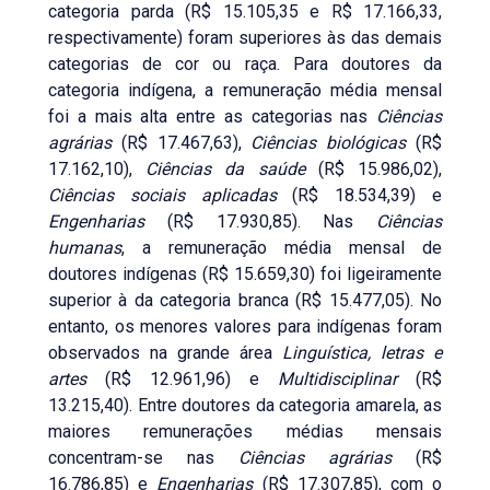
categoria parda (R$ 15.105,35 e R$ 17.166,33,
respectivamente) foram superiores às das demais
categorias de cor ou raça. Para doutores da
categoria indígena, a remuneração média mensal
foi a mais alta entre as categorias nas
Ciências
agrárias
(R$ 17.467,63),
Ciências biológicas
(R$
17.162,10),
Ciências da saúde
(R$ 15.986,02),
Ciências sociais aplicadas
(R$ 18.534,39) e
Engenharias
(R$ 17.930,85). Nas
Ciências
humanas
, a remuneração média mensal de
doutores indígenas (R$ 15.659,30) foi ligeiramente
superior à da categoria branca (R$ 15.477,05). No
entanto, os menores valores para indígenas foram
observados na grande área
Linguística, letras e
artes
(R$ 12.961,96) e
Multidisciplinar
(R$
13.215,40). Entre doutores da categoria amarela, as
maiores remunerações médias mensais
concentram-se nas
Ciências agrárias
(R$
16.786,85) e
Engenharias
(R$ 17.307,85), com o