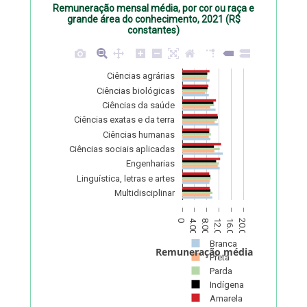
Remuneração mensal média, por cor ou raça e
grande área do conhecimento, 2021 (R$
constantes)
Ciências agrárias
Ciências biológicas
Ciências da saúde
Ciências exatas e da terra
Ciências humanas
Ciências sociais aplicadas
Engenharias
Linguística, letras e artes
Multidisciplinar
0
4.000
8.000
12.000
16.000
20.000
Branca
Remuneração média (R$)
Preta
Parda
Indígena
Amarela