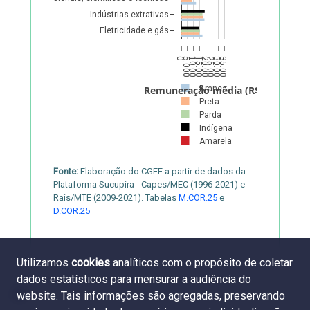
Indústrias extrativas
Eletricidade e gás
0
5.000
10.000
15.000
20.000
25.000
30.000
35.000
Branca
Remuneração média (R$)
Preta
Parda
Indígena
Amarela
Fonte:
Elaboração do CGEE a partir de dados da
Plataforma Sucupira - Capes/MEC (1996-2021) e
Rais/MTE (2009-2021). Tabelas
M.COR.25
e
D.COR.25
Utilizamos
cookies
analíticos com o propósito de coletar
dados estatísticos para mensurar a audiência do
website. Tais informações são agregadas, preservando