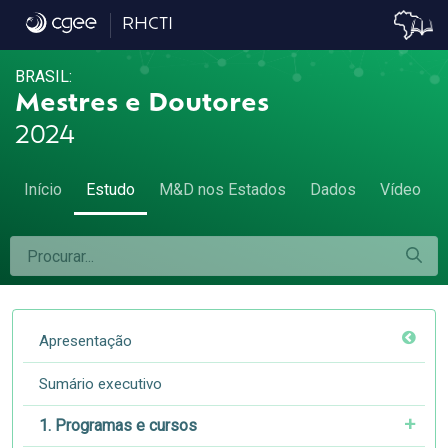
8.7 Remuneração, atividade econômica e á
RHCTI
BRASIL:
Mestres e Doutores
2024
Início
Estudo
M&D nos Estados
Dados
Vídeo
Apresentação
Sumário executivo
1. Programas e cursos