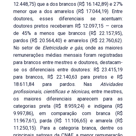
12.448,75) que a dos brancos (R$ 16.142,89) e 27%
menor que a dos amarelos (R$ 17.044,19). Entre
doutores, esses diferenciais se acentuam:
doutores pretos receberam R$ 12.097,15 — cerca
de 45% a menos que brancos (R$ 22.157,95),
pardos (R$ 20.564,40) e amarelos (R$ 22.760,62).
No setor de
Eletricidade e gás
, onde as maiores
remunerações médias mensais foram registradas
para brancos entre mestres e doutores, destacam-
se os diferenciais entre doutores: R$ 23.415,19
para brancos, R$ 22.140,63 para pretos e R$
18.611,84 para pardos. Nas
Atividades
profissionais, científicas e técnicas
, entre mestres,
os maiores diferenciais aparecem para as
categorias preta (R$ 8.959,24) e indígena (R$
9.997,86), em comparação com branca (R$
11.967,61), parda (R$ 11.106,65) e amarela (R$
11.250,15). Para a categoria branca, dentre os
principais setores da CNAE, a menor remuneração