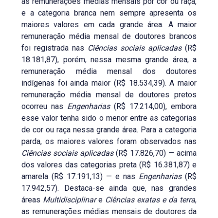
as remunerações médias mensais por cor ou raça,
e a categoria branca nem sempre apresenta os
maiores valores em cada grande área. A maior
remuneração média mensal de doutores brancos
foi registrada nas
Ciências sociais aplicadas
(R$
18.181,87), porém, nessa mesma grande área, a
remuneração média mensal dos doutores
indígenas foi ainda maior (R$ 18.534,39). A maior
remuneração média mensal de doutores pretos
ocorreu nas
Engenharias
(R$ 17.214,00), embora
esse valor tenha sido o menor entre as categorias
de cor ou raça nessa grande área. Para a categoria
parda, os maiores valores foram observados nas
Ciências sociais aplicadas
(R$ 17.826,70) — acima
dos valores das categorias preta (R$ 16.381,87) e
amarela (R$ 17.191,13) — e nas
Engenharias
(R$
17.942,57). Destaca-se ainda que, nas grandes
áreas
Multidisciplinar
e
Ciências exatas e da terra
,
as remunerações médias mensais de doutores da