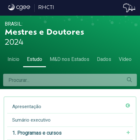
5.3 Proporção de mulheres entre os titula
RHCTI
BRASIL:
Mestres e Doutores
2024
Início
Estudo
M&D nos Estados
Dados
Vídeo
Apresentação
Sumário executivo
1. Programas e cursos