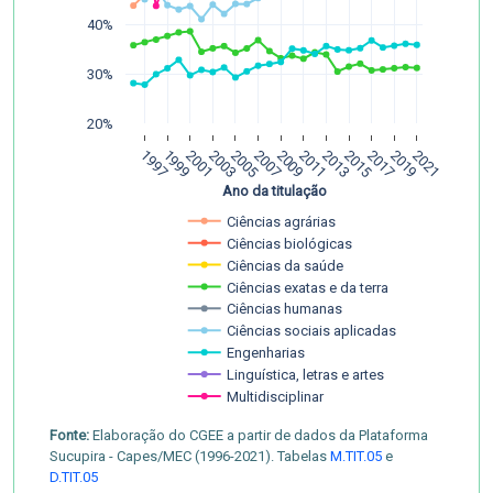
40%
30%
20%
1997
1999
2001
2003
2005
2007
2009
2011
2013
2015
2017
2019
2021
Ano da titulação
Ciências agrárias
Ciências biológicas
Ciências da saúde
Ciências exatas e da terra
Ciências humanas
Ciências sociais aplicadas
Engenharias
Linguística, letras e artes
Multidisciplinar
Fonte:
Elaboração do CGEE a partir de dados da Plataforma
Sucupira - Capes/MEC (1996-2021). Tabelas
M.TIT.05
e
D.TIT.05