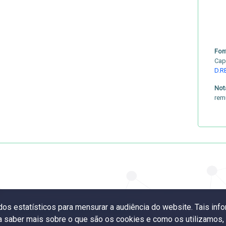
Fon
Cap
D.R
Not
rem
ados estatísticos para mensurar a audiência do website. Tais i
neração por nota ou conceito do programa
ra saber mais sobre o que são os cookies e como os utilizamos