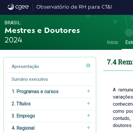
7.4 Remuneração por grande área do conh
Observatório de RH para CT&I
BRASIL:
Mestres e Doutores
2024
Início
Est
7.4 Rem
Apresentação
Sumário executivo
A remune
1. Programas e cursos
variaçõe
2. Títulos
conhecime
como pode
3. Emprego
contudo,
doutores.
4. Regional