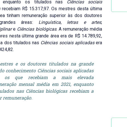
8, enquanto os titulados nas
Ciências sociais
s
recebiam R$ 15.317,97. Os mestres desta última
rea tinham remuneração superior às dos doutores
randes áreas:
Linguística, letras e artes
;
iplinar
e
Ciências biológicas
. A remuneração média
res nesta última grande área era de R$ 14.789,92,
a dos titulados nas
Ciências sociais
aplicadas
era
424,82.
stres e os doutores titulados na grande
do conhecimento Ciências sociais aplicadas
 os que recebiam a mais elevada
neração mensal média em 2021, enquanto
tulados nas Ciências biológicas recebiam a
r remuneração.