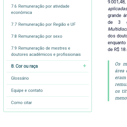
9.001,4
7.6 Remuneração por atividade
aplicada
econômica
grande á
de 3 g
7.7 Remuneração por Região e UF
Multidisc
dos douto
7.8 Remuneração por sexo
enquanto 
7.9 Remuneração de mestres e
de R$ 18.
doutores acadêmicos e profissionais
Os me
8. Cor ou raça
área 
eram
Glossário
remu
Equipe e contato
os ti
meno
Como citar