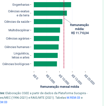
Engenharias
Ciências exatas
e da terra
Ciências da saúde
Remuneração
média:
Multidisciplinar
 R$ 11.710,34
Ciências agrárias
Ciências humanas
Linguística,
letras e artes
Ciências biológicas
R$ 0
R$ 5.000
R$ 10.000
R$ 15.000
R$ 20.000
Remuneração mensal média
tes:
Elaboração CGEE a partir de dados da Plataforma Sucupira -
es/MEC (1996-2021) e RAIS/MTE (2021). Tabelas
M.REM.03
e
EM.03