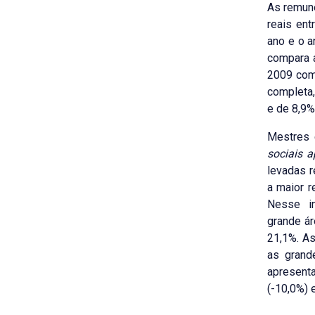
As remun
reais en
ano e o a
compara 
2009 com
completa
e de 8,9%
Mestres 
sociais a
levadas 
a maior 
Nesse i
grande ár
21,1%. A
as grand
apresen
(-10,0%) 