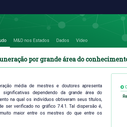
ecimento - 7.4 Remuneração por grande á
udo
M&D nos Estados
Dados
Vídeo
uneração por grande área do conheciment
ração média de mestres e doutores apresenta
G
s significativas dependendo da grande área do
Re
nto na qual os indivíduos obtiveram seus títulos,
 ser verificado no gráfico 7.4.1. Tal dispersão é,
 muito maior entre os mestres do que entre os