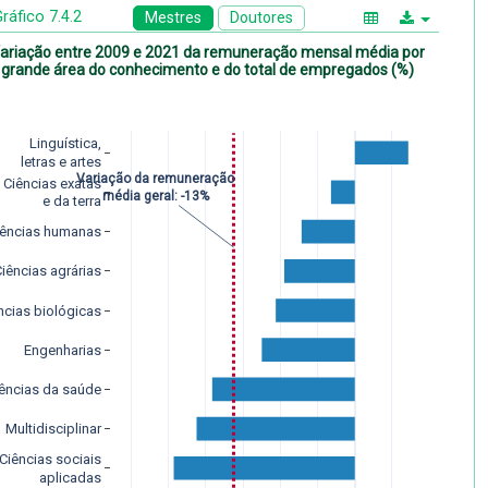
ráfico 7.4.2
Mestres
Doutores
ariação entre 2009 e 2021 da remuneração mensal média por
grande área do conhecimento e do total de empregados (%)
Linguística,
letras e artes
Variação da remuneração
Ciências exatas
média geral: -13%
e da terra
iências humanas
Ciências agrárias
ncias biológicas
Engenharias
ências da saúde
Multidisciplinar
Ciências sociais
aplicadas