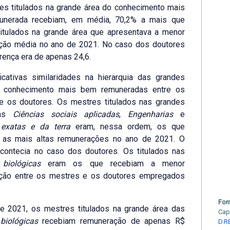
es titulados na grande área do conhecimento mais
nerada recebiam, em média, 70,2% a mais que
titulados na grande área que apresentava a menor
ção média no ano de 2021. No caso dos doutores
rença era de apenas 24,6.
icativas similaridades na hierarquia das grandes
 conhecimento mais bem remuneradas entre os
e os doutores. Os mestres titulados nas grandes
das
Ciências sociais aplicadas
,
Engenharias
e
 exatas e da terra
eram, nessa ordem, os que
 as mais altas remunerações no ano de 2021. O
ontecia no caso dos doutores. Os titulados nas
 biológicas
eram os que recebiam a menor
ção entre os mestres e os doutores empregados
Fon
e 2021, os mestres titulados na grande área das
Cap
biológicas
recebiam remuneração de apenas R$
D.R