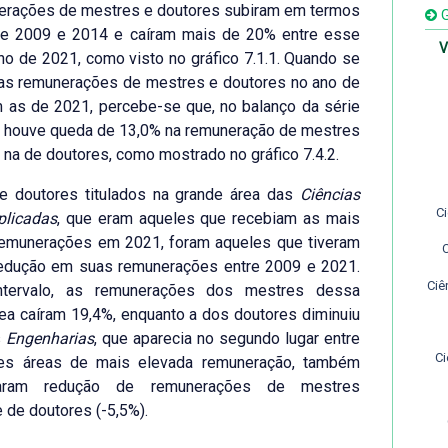
erações de mestres e doutores subiram em termos
G
tre 2009 e 2014 e caíram mais de 20% entre esse
V
no de 2021, como visto no gráfico 7.1.1. Quando se
as remunerações de mestres e doutores no ano de
 as de 2021, percebe-se que, no balanço da série
, houve queda de 13,0% na remuneração de mestres
 na de doutores, como mostrado no gráfico 7.4.2.
e doutores titulados na grande área das
Ciências
C
plicadas
, que eram aqueles que recebiam as mais
remunerações em 2021, foram aqueles que tiveram
redução em suas remunerações entre 2009 e 2021.
Ciê
ntervalo, as remunerações dos mestres dessa
ea caíram 19,4%, enquanto a dos doutores diminuiu
s
Engenharias
, que aparecia no segundo lugar entre
Ci
es áreas de mais elevada remuneração, também
taram redução de remunerações de mestres
e de doutores (-5,5%).