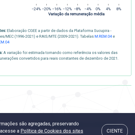
−24%
−20%
−16%
−12%
−8%
−4%
0%
4%
8%
Variação da remuneração média
tes:
Elaboração CGEE a partir de dados da Plataforma Sucupira -
es/MEC (1996-2021) e RAIS/MTE (2009-2021). Tabelas
M.REM.04
e
EM.04
a:
A variação foi estimada tomando como referência os valores das
unerações convertidos para reais constantes de dezembro de 2021.
nformações são agregadas, preservando
7.5 Remuneração por área do conhecimento
, acesse a
Política de Cookies dos sites
CIENTE