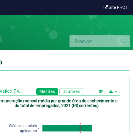
rea do conhecimento
Site RHCTI
o
ráfico 7.4.1
Mestres
Doutores
muneração mensal média por grande área do conhecimento e
do total de empregados, 2021 (R$ correntes)
Ciências sociais
aplicadas