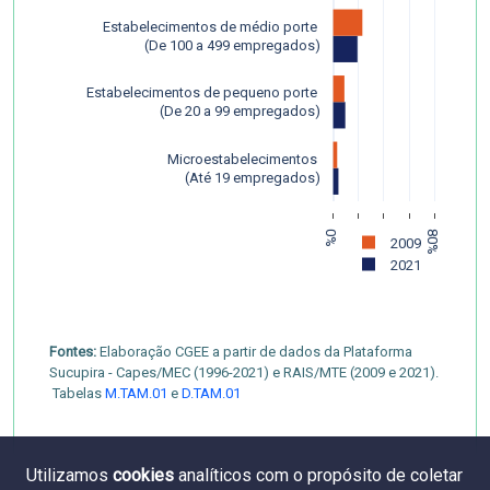
Estabelecimentos de médio porte 
 (De 100 a 499 empregados)
Estabelecimentos de pequeno porte 
 (De 20 a 99 empregados)
Microestabelecimentos 
 (Até 19 empregados)
0%
20%
40%
60%
80%
2009
2021
Fontes:
Elaboração CGEE a partir de dados da Plataforma
Sucupira - Capes/MEC (1996-2021) e RAIS/MTE (2009 e 2021).
Tabelas
M.TAM.01
e
D.TAM.01
Utilizamos
cookies
analíticos com o propósito de coletar