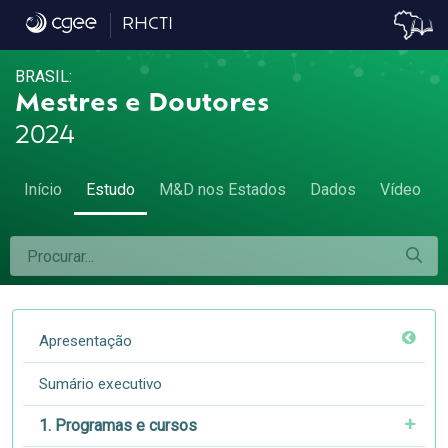
3.4. Tamanho dos estabelecimentos empre
RHCTI
BRASIL:
Mestres e Doutores
2024
Início
Estudo
M&D nos Estados
Dados
Vídeo
Apresentação
Sumário executivo
1. Programas e cursos