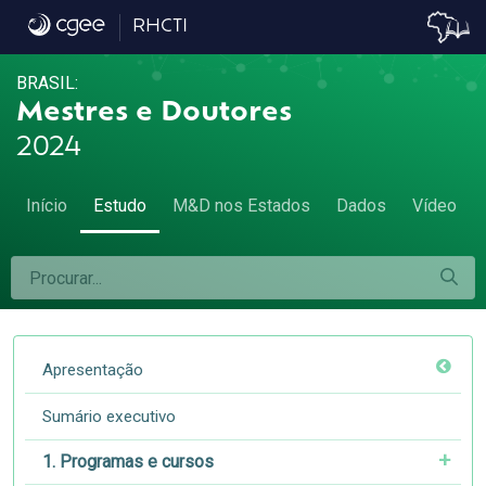
Como citar - Como citar
RHCTI
BRASIL:
Mestres e Doutores
2024
Início
Estudo
M&D nos Estados
Dados
Vídeo
Apresentação
Sumário executivo
1. Programas e cursos