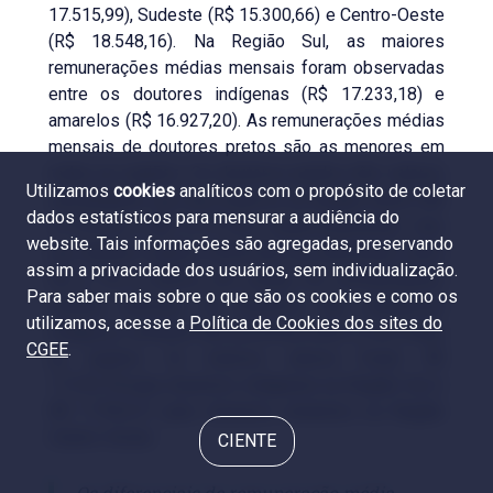
17.515,99), Sudeste (R$ 15.300,66) e Centro-Oeste
(R$ 18.548,16). Na Região Sul, as maiores
remunerações médias mensais foram observadas
entre os doutores indígenas (R$ 17.233,18) e
amarelos (R$ 16.927,20). As remunerações médias
mensais de doutores pretos são as menores em
todas as regiões. Os doutores pardos têm valores
Utilizamos
cookies
analíticos com o propósito de coletar
semelhantes aos dos brancos na Região Norte (R$
dados estatísticos para mensurar a audiência do
17.191,06 e R$ 17.717,26, respectivamente), mas
website. Tais informações são agregadas, preservando
nas demais regiões observam-se diferenças entre
assim a privacidade dos usuários, sem individualização.
4% e 7% a menos, em média. As remunerações
Para saber mais sobre o que são os cookies e como os
médias mensais de doutores das categorias
utilizamos, acesse a
Política de Cookies dos sites do
indígena e amarela são próximas entre si em todas
CGEE
.
as regiões. Os maiores valores foram: R$
17.233,18 para doutores indígenas na Região Sul e
R$ 17.932,57 para doutores amarelos na Região
Centro-Oeste.
CIENTE
Os diferenciais de remuneração média