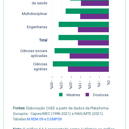
da saúde
Multidisciplinar
Engenharias
Total
Ciências sociais
aplicadas
Ciências
agrárias
−30%
−25%
−20%
−15%
−10%
−5%
0%
Mestres
Doutoras
Fontes:
Elaboração CGEE a partir de dados da Plataforma
Sucupira - Capes/MEC (1996-2021) e RAIS/MTE (2021).
Tabelas
M.REM.09
e
D.EMP.09