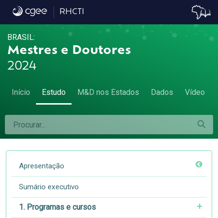
5.6 Diferença da remuneração das mulhere
RHCTI
BRASIL:
Mestres e Doutores
2024
Início
Estudo
M&D nos Estados
Dados
Vídeo
Apresentação
Sumário executivo
1. Programas e cursos