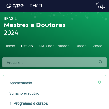
7.2 Remuneração 2, 5 e 10 anos após a titul
RHCTI
BRASIL:
Mestres e Doutores
2024
Início
Estudo
M&D nos Estados
Dados
Vídeo
Apresentação
Sumário executivo
1. Programas e cursos