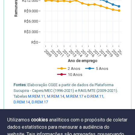
R$12.000
R$9.000
R$6.000
R$3.000
R$0
2009
2010
2011
2012
2013
2014
2015
2016
2017
2018
2019
2020
2021
Ano de emprego
2 Anos
5 Anos
10 Anos
Fontes:
Elaboração CGEE a partir de dados da Plataforma
Sucupira - Capes/MEC (1996-2021) e RAIS/MTE (2009-2021).
Tabelas
M.REM.11
,
M.REM.14
,
M.REM.17
e
D.REM.11
,
D.REM.14
,
D.REM.17
Utilizamos
cookies
analíticos com o propósito de coletar
dados estatísticos para mensurar a audiência do
website. Tais informações são agregadas, preservando