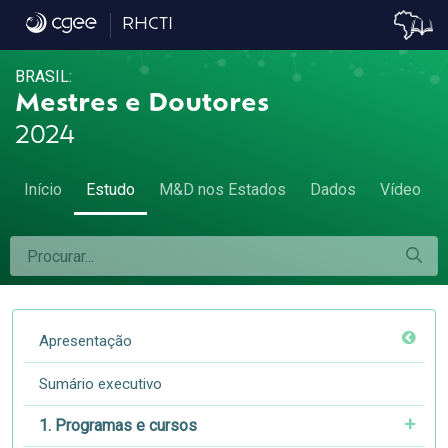
4.6 Matriz de mobilidade - 4.6 Matriz de m
RHCTI
BRASIL:
Mestres e Doutores
2024
Início
Estudo
M&D nos Estados
Dados
Vídeo
Apresentação
Sumário executivo
1. Programas e cursos