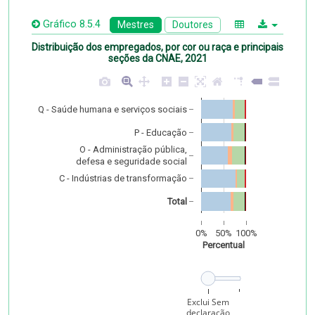
Gráfico 8.5.4
Mestres
Doutores
Distribuição dos empregados, por cor ou raça e principais
seções da CNAE, 2021
Q - Saúde humana e serviços sociais
P - Educação
O - Administração pública,
 defesa e seguridade social
C - Indústrias de transformação
Total
0%
50%
100%
Percentual
Frame: Exclui Sem
declaração
Exclui Sem
declaração