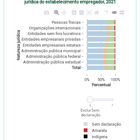
jurídica do estabelecimento empregador, 2021
Pessoas físicas
Organizações internacionais
Natureza jurídica
Entidades sem ﬁns lucrativos
Entidades empresariais privadas
Entidades empresariais estatais
Administração pública municipal
Administração pública federal
Administração pública estadual
Total
0%
50%
100%
Percentual
Frame: Exclui Sem
 declaração
Exclui Sem
 declaração
Sem declaração
Amarela
Indígena