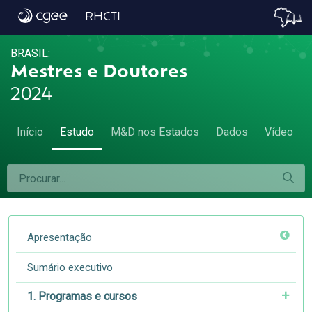
8.5 Emprego formal, natureza jurídica do 
RHCTI
BRASIL:
Mestres e Doutores
2024
Início
Estudo
M&D nos Estados
Dados
Vídeo
Apresentação
Sumário executivo
1. Programas e cursos