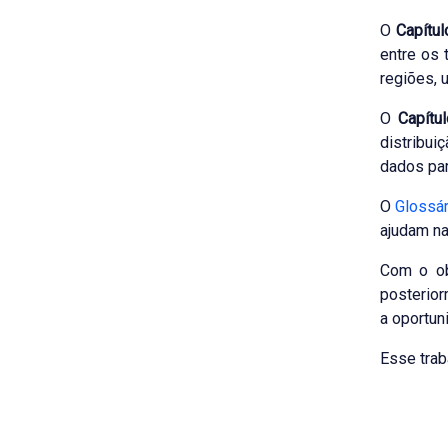
O
Capítu
entre os 
regiões, 
O
Capítu
distribui
dados par
O
Glossár
ajudam na
Com o ob
posterior
a oportun
Esse trab