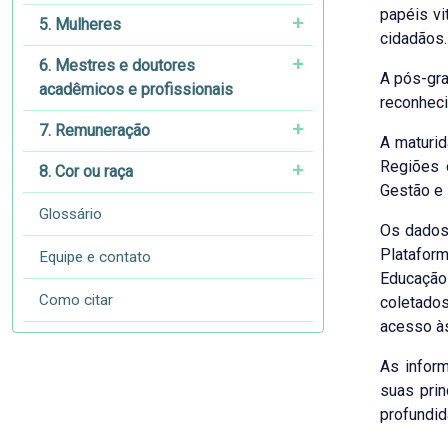
papéis vi
5. Mulheres
cidadãos.
6. Mestres e doutores
A pós-gra
acadêmicos e profissionais
reconheci
7. Remuneração
A maturid
Regiões 
8. Cor ou raça
Gestão e 
Glossário
Os dados
Platafor
Equipe e contato
Educação 
Como citar
coletado
acesso às
As infor
suas prin
profundid