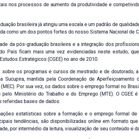
tais nos processos de aumento da produtividade e competivid
duação brasileira já atingiu uma escala e um padrão de qualida
da como um dos pontos fortes do nosso Sistema Nacional de Ci
ade da pós-graduação brasileira e a integração dos profission
do País ficam mais uma vez evidenciadas neste estudo, que
Estudos Estratégicos (CGEE) no ano de 2010.
 sobre os programas e cursos de mestrado e de doutorado, as
ma Sucupira, mantida pela Coordenação de Aperfeiçoamento d
(MEC). Por sua vez, os dados sobre o emprego formal no Brasi
s pelo Ministério do Trabalho e do Emprego (MTE). O CGEE é 
 referidas bases de dados.
mações estatísticas sobre a formação e o emprego formal de 
cipais tendências, são disponibilizadas online em formato que
ade, por intermédio da leitura, visualização de seu conteúdo e d