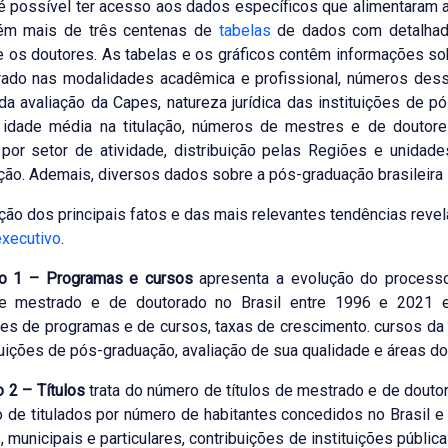
 possível ter acesso aos dados específicos que alimentaram 
ém mais de três centenas de
tabelas
de dados com detalhada
 os doutores. As tabelas e os gráficos contêm informações so
rado nas modalidades acadêmica e profissional, números dess
da avaliação da Capes, natureza jurídica das instituições de p
s, idade média na titulação, números de mestres e de doutor
por setor de atividade, distribuição pelas Regiões e unida
ão. Ademais, diversos dados sobre a pós-graduação brasileira
ão dos principais fatos e das mais relevantes tendências revel
executivo
.
o 1 – Programas e cursos
apresenta a evolução do process
e mestrado e de doutorado no Brasil entre 1996 e 2021 e
es de programas e de cursos, taxas de crescimento. cursos da m
tuições de pós-graduação, avaliação de sua qualidade e áreas d
o 2 – Títulos
trata do número de títulos de mestrado e de dout
 de titulados por número de habitantes concedidos no Brasil e 
, municipais e particulares, contribuições de instituições públic