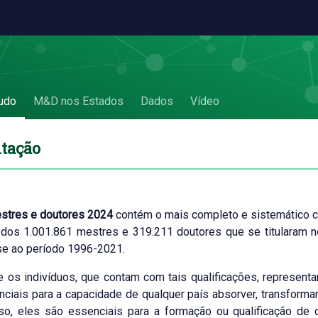
udo
M&D nos Estados
Dados
Vídeo
tação
estres e doutores 2024
contém o mais completo e sistemático co
dos 1.001.861 mestres e 319.211 doutores que se titularam n
se ao período 1996-2021.
 os indivíduos, que contam com tais qualificações, representar
ciais para a capacidade de qualquer país absorver, transforma
so, eles são essenciais para a formação ou qualificação de