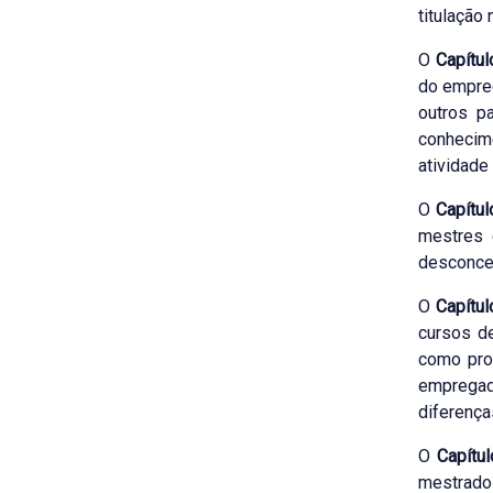
titulação
O
Capítu
do empreg
outros p
conhecim
atividad
O
Capítul
mestres 
desconcen
O
Capítul
cursos de
como prop
empregad
diferença
O
Capítu
mestrado 