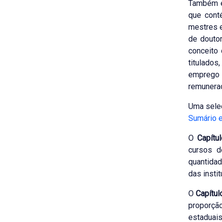
Também é
que cont
mestres e
de douto
conceito 
titulado
emprego 
remuneraç
Uma seleç
Sumário 
O
Capítul
cursos d
quantidad
das insti
O
Capítul
proporção
estaduais