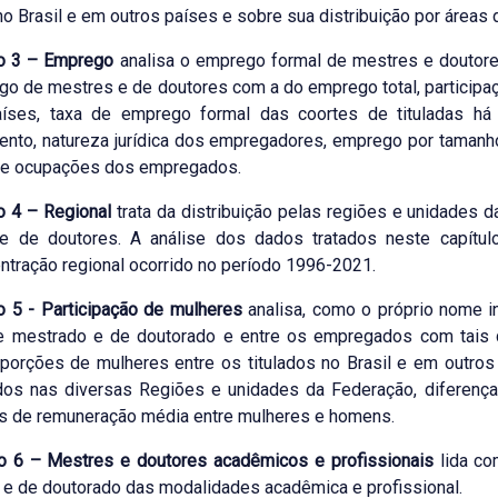
 no Brasil e em outros países e sobre sua distribuição por áreas
lo 3 – Emprego
analisa o emprego formal de mestres e doutore
o de mestres e de doutores com a do emprego total, participaç
aíses, taxa de emprego formal das coortes de tituladas há
ento, natureza jurídica dos empregadores, emprego por taman
e e ocupações dos empregados.
o 4 – Regional
trata da distribuição pelas regiões e unidades d
e de doutores. A análise dos dados tratados neste capítul
tração regional ocorrido no período 1996-2021.
o 5 - Participação de mulheres
analisa, como o próprio nome in
 mestrado e de doutorado e entre os empregados com tais qua
orções de mulheres entre os titulados no Brasil e em outros
os nas diversas Regiões e unidades da Federação, diferença
s de remuneração média entre mulheres e homens.
lo 6 – Mestres e doutores acadêmicos e profissionais
lida co
e de doutorado das modalidades acadêmica e profissional.