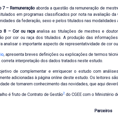
lo 7 – Remuneração
aborda a questão da remuneração de mestre
titulados em programas classificados por nota na avaliação da
unidades da federação, sexo e pelos titulados nas modalidades 
lo 8 – Cor ou raça
analisa as titulações de mestres e douto
ção por cor ou raça dos titulados. A produção das informaçõ
a analisar o importante aspecto de representatividade de cor ou
io
, apresenta breves definições ou explicações de termos técni
 correta interpretação dos dados tratados neste estudo.
jetivo de complementar e enriquecer o estudo com análises
mente adicionadas à página online deste estudo. Os leitores sã
idade de tomarem conhecimento das novidades, que aqui deverã
2
alho é fruto de Contrato de Gestão
do CGEE com o Ministério de
Parceiros