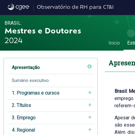
Apresentação - Apresentação
Observatório de RH para CT&I
BRASIL:
Mestres e Doutores
2024
Início
Est
Apresen
Apresentação
Sumário executivo
Brasil: M
1. Programas e cursos
emprego 
2. Títulos
referem-
3. Emprego
Apesar de
são essen
4. Regional
Além dis