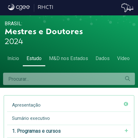
7.1 Remuneração média - 7.1 Remuneraçã
RHCTI
BRASIL:
Mestres e Doutores
2024
Início
Estudo
M&D nos Estados
Dados
Vídeo
Apresentação
Sumário executivo
1. Programas e cursos