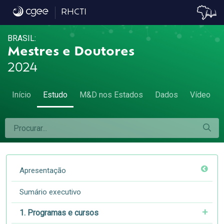
7.3 Remuneração por nota ou conceito do 
RHCTI
BRASIL:
Mestres e Doutores
2024
Início
Estudo
M&D nos Estados
Dados
Vídeo
Apresentação
Sumário executivo
1. Programas e cursos