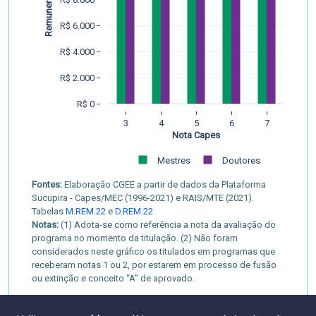
R$ 6.000
R$ 4.000
R$ 2.000
R$ 0
3
4
5
6
7
Nota Capes
Mestres
Doutores
Fontes:
Elaboração CGEE a partir de dados da Plataforma
Sucupira - Capes/MEC (1996-2021) e RAIS/MTE (2021).
Tabelas
M.REM.22
e
D.REM.22
Notas:
(1) Adota-se como referência a nota da avaliação do
programa no momento da titulação. (2) Não foram
considerados neste gráfico os titulados em programas que
receberam notas 1 ou 2, por estarem em processo de fusão
ou extinção e conceito “A” de aprovado.