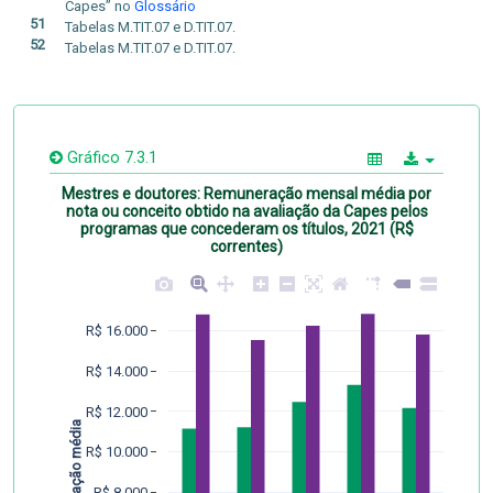
Capes” no
Glossário
51
Tabelas M.TIT.07 e D.TIT.07.
52
Tabelas M.TIT.07 e D.TIT.07.
Gráfico 7.3.1
Mestres e doutores: Remuneração mensal média por
nota ou conceito obtido na avaliação da Capes pelos
programas que concederam os títulos, 2021 (R$
correntes)
R$ 16.000
R$ 14.000
R$ 12.000
Remuneração média  
R$ 10.000
R$ 8.000