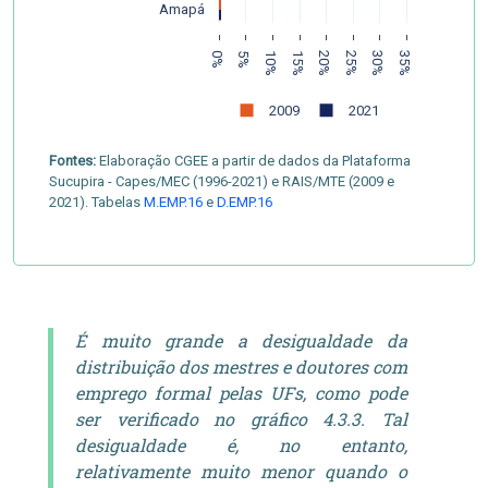
Amapá
0%
5%
10%
15%
20%
25%
30%
35%
2009
2021
Fontes:
Elaboração CGEE a partir de dados da Plataforma
Sucupira - Capes/MEC (1996-2021) e RAIS/MTE (2009 e
2021). Tabelas
M.EMP.16
e
D.EMP.16
É muito grande a desigualdade da
distribuição dos mestres e doutores com
emprego formal pelas UFs, como pode
ser verificado no gráfico 4.3.3. Tal
desigualdade é, no entanto,
relativamente muito menor quando o