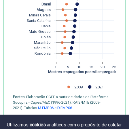
Brasil
Alagoas
Minas Gerais
Santa Catarina
Bahia
Mato Grosso
Goiás
Maranhão
São Paulo
Rondônia
0
5
10
15
20
25
Mestres empregados por mil empregados 
2009
2021
Fontes:
Elaboração CGEE a partir de dados da Plataforma
Sucupira - Capes/MEC (1996-2021); RAIS/MTE (2009-
2021). Tabelas
M.EMP.06
e
D.EMP.06
Utilizamos
cookies
analíticos com o propósito de coletar