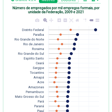
Número de empregados por mil empregos formais, por
unidade da Federação, 2009 e 2021
Distrito Federal
Paraíba
Rio Grande do Norte
Rio de Janeiro
Roraima
Rio Grande do Sul
Espírito Santo
Ceará
Sergipe
Tocantins
Amapá
Acre
Amazonas
Pernambuco
Mato Grosso do Sul
Pará
Paraná
Piauí