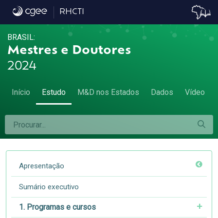
4.3 Desconcentração do emprego - 4.3 Des
RHCTI
BRASIL:
Mestres e Doutores
2024
Início
Estudo
M&D nos Estados
Dados
Vídeo
Apresentação
Sumário executivo
1. Programas e cursos