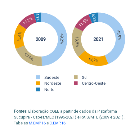
4,1%
6,0%
11,2%
11,5%
43,9%
15,6%
49,2%
18,9%
2009
2021
19,9%
19,7%
Sudeste
Sul
Nordeste
Centro-Oeste
Norte
Fontes:
Elaboração CGEE a partir de dados da Plataforma
Sucupira - Capes/MEC (1996-2021) e RAIS/MTE (2009 e 2021).
Tabelas
M.EMP.16
e
D.EMP.16