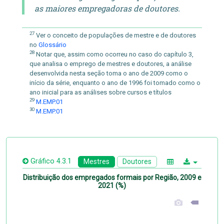
as maiores empregadoras de doutores.
27
Ver o conceito de populações de mestre e de doutores
no
Glossário
28
Notar que, assim como ocorreu no caso do capítulo 3,
que analisa o emprego de mestres e doutores, a análise
desenvolvida nesta seção toma o ano de 2009 como o
início da série, enquanto o ano de 1996 foi tomado como o
ano inicial para as análises sobre cursos e títulos
29
M.EMP.01
30
M.EMP.01
Gráfico 4.3.1
Mestres
Doutores
Distribuição dos empregados formais por Região, 2009 e
2021 (%)