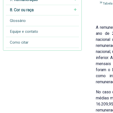
34
Tabel
8. Cor ou raça
Glossário
A remune
Equipe e contato
ano de 
nacional
Como citar
remunera
nacional,
inferior
mensais 
foram o D
como in
remuneraç
No caso 
médias me
16.209,
remuneraç