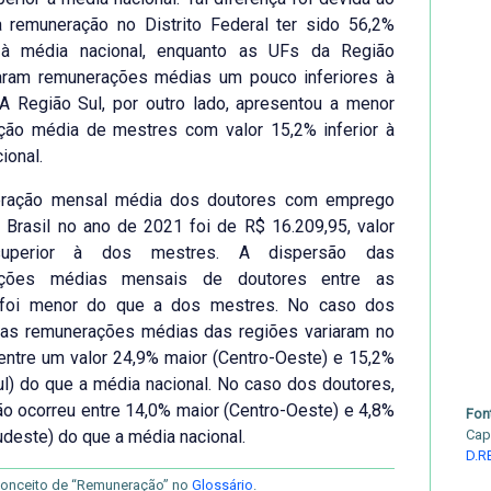
a remuneração no Distrito Federal ter sido 56,2%
 à média nacional, enquanto as UFs da Região
aram remunerações médias um pouco inferiores à
 A Região Sul, por outro lado, apresentou a menor
ção média de mestres com valor 15,2% inferior à
ional.
ração mensal média dos doutores com emprego
 Brasil no ano de 2021 foi de R$ 16.209,95, valor
uperior à dos mestres. A dispersão das
ações médias mensais de doutores entre as
foi menor do que a dos mestres. No caso dos
 as remunerações médias das regiões variaram no
 entre um valor 24,9% maior (Centro-Oeste) e 15,2%
l) do que a média nacional. No caso dos doutores,
ção ocorreu entre 14,0% maior (Centro-Oeste) e 4,8%
Fon
deste) do que a média nacional.
Cap
D.R
conceito de “Remuneração” no
Glossário
.