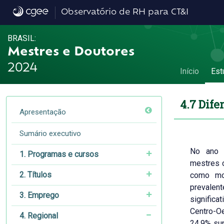
4.7 Diferenças de remuneração - 4.7 Dife
Observatório de RH para CT&I
BRASIL:
Mestres e Doutores
2024
Início
Est
4.7 Dif
Apresentação
Sumário executivo
No ano 
1. Programas e cursos
mestres c
2. Títulos
como mos
prevalen
3. Emprego
significa
Centro-O
4. Regional
24,9% sup