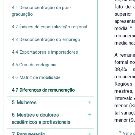
fato de 
4.1 Desconcentração da pós-
superior
graduação
apresent
4.2 Índices de especialização regional
34
média
.
remunera
4.3 Desconcentração do emprego
média nac
4.4 Exportadores e importadores
A remune
formal no
4.5 Grau de endogenia
38,4% s
remuner
4.6 Matriz de mobilidade
Regiões 
4.7 Diferenças de remuneração
mestres,
intervalo
5. Mulheres
menor (Su
tal varia
6. Mestres e doutores
menor (Su
acadêmicos e profissionais
33
Ver o 
7. Remuneração