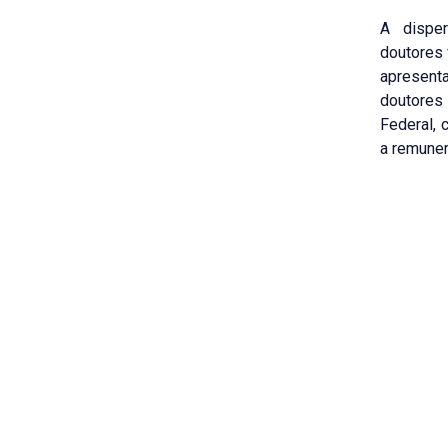
A dispe
doutores 
apresen
doutores 
Federal, 
a remuner