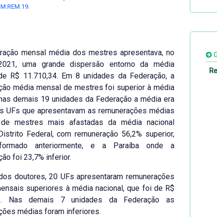
a
M.REM.19
.
ração mensal média dos mestres apresentava, no
G
2021, uma grande dispersão entorno da média
Re
 de R$ 11.710,34. Em 8 unidades da Federação, a
ção média mensal de mestres foi superior à média
 nas demais 19 unidades da Federação a média era
. As UFs que apresentavam as remunerações médias
de mestres mais afastadas da média nacional
istrito Federal, com remuneração 56,2% superior,
formado anteriormente, e a Paraíba onde a
ão foi 23,7% inferior.
dos doutores, 20 UFs apresentaram remunerações
nsais superiores à média nacional, que foi de R$
95. Nas demais 7 unidades da Federação as
ões médias foram inferiores.