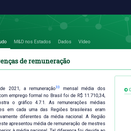
renças de remuneração
udo
M&D nos Estados
Dados
Vídeo
erenças de remuneração
33
de 2021, a remuneração
mensal média dos
G
om emprego formal no Brasil foi de R$ 11.710,34,
tra o gráfico 4.7.1. As remunerações médias
tes em cada uma das Regiões brasileiras eram
tivamente diferentes da média nacional. A Região
este apresentou média de remuneração de mestres
erior à média nacional. Tal diferença foi devida ao