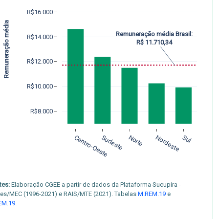
R$16.000
Remuneração média
Remuneração média Brasil:
R$14.000
R$ 11.710,34
R$12.000
R$10.000
R$8.000
Centro-Oeste
Sudeste
Norte
Nordeste
Sul
tes:
Elaboração CGEE a partir de dados da Plataforma Sucupira -
es/MEC (1996-2021) e RAIS/MTE (2021). Tabelas
M.REM.19
e
EM.19
.