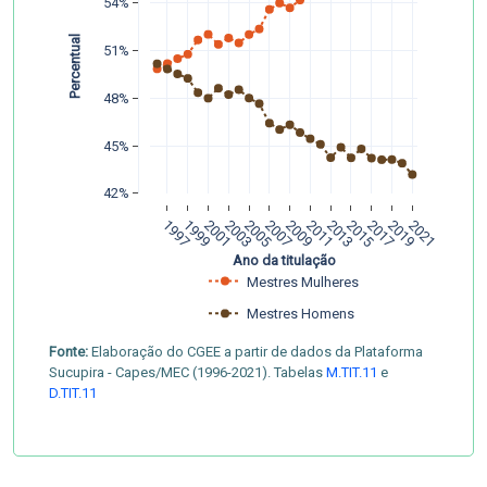
54%
 Percentual 
51%
48%
45%
42%
1997
1999
2001
2003
2005
2007
2009
2011
2013
2015
2017
2019
2021
Ano da titulação
Mestres Mulheres
Mestres Homens
Fonte:
Elaboração do CGEE a partir de dados da Plataforma
Sucupira - Capes/MEC (1996-2021). Tabelas
M.TIT.11
e
D.TIT.11