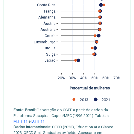
Costa Rica
França
Alemanha
Áustria
Austrália
Coreia
Luxemburgo
Turquia
Suíça
Japão
20%
30%
40%
50%
60%
70%
Percentual de mulheres
2013
2021
Fonte: Brasil:
Elaboração do CGEE a partir de dados da
Plataforma Sucupira - Capes/MEC (1996-2021). Tabelas
M.TIT.11
e
D.TIT.11
Dados internacionais:
OECD (2023), Education at a Glance
2023, OECD.Stat, Graduates by fields. Acessado em