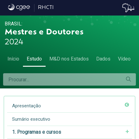
5.1 Participação de mulheres e homens entr
RHCTI
BRASIL:
Mestres e Doutores
2024
Início
Estudo
M&D nos Estados
Dados
Vídeo
Apresentação
Sumário executivo
1. Programas e cursos