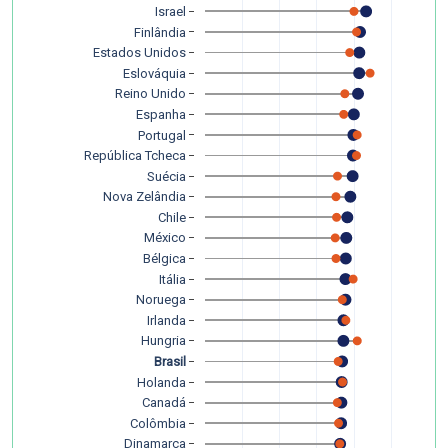
Israel
Finlândia
Estados Unidos
Eslováquia
Reino Unido
Espanha
Portugal
República Tcheca
Suécia
Nova Zelândia
Chile
México
Bélgica
Itália
Noruega
Irlanda
Hungria
Brasil
Holanda
Canadá
Colômbia
Dinamarca