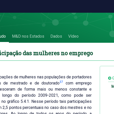
 - 5.4. Participação das mulheres no empr
udo
M&D nos Estados
Dados
Vídeo
rticipação das mulheres no emprego
ipações de mulheres nas populações de portadores
G
37
os de mestrado e de doutorado
com emprego
M
resceram de forma mais ou menos constante e
o longo do período 2009-2021, como pode ser
o no gráfico 5.4.1. Nesse período tais participações
 2,5 pontos percentuais no caso dos mestres e no
ores. Ao longo de todos os anos do período, a