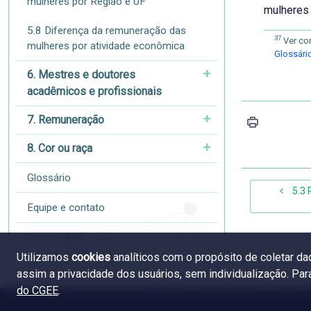
mulheres por Região e UF
mulheres 
5.8 Diferença da remuneração das
37
Ver co
mulheres por atividade econômica
Glossári
6. Mestres e doutores
acadêmicos e profissionais
7. Remuneração
8. Cor ou raça
Glossário
5.3 
Equipe e contato
Como citar
Utilizamos
cookies
analíticos com o propósito de coletar d
assim a privacidade dos usuários, sem individualização. Pa
do CGEE
.