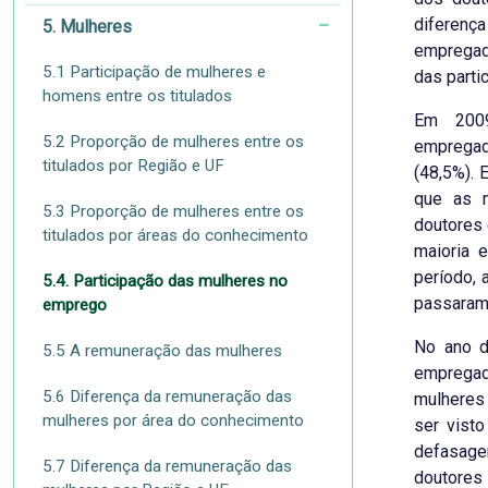
diferenç
5. Mulheres
empregad
5.1 Participação de mulheres e
das parti
homens entre os titulados
Em 2009
5.2 Proporção de mulheres entre os
emprega
titulados por Região e UF
(48,5%). 
que as m
5.3 Proporção de mulheres entre os
doutores
titulados por áreas do conhecimento
maioria 
período, 
5.4. Participação das mulheres no
passaram 
emprego
No ano d
5.5 A remuneração das mulheres
emprega
5.6 Diferença da remuneração das
mulheres 
mulheres por área do conhecimento
ser vist
defasagem
5.7 Diferença da remuneração das
doutores 