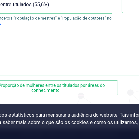
entre titulados (55,6%).
nceitos “População de mestres” e “População de doutores” no
o
Proporção de mulheres entre os titulados por áreas do
conhecimento
ados estatísticos para mensurar a audiência do website. Tais i
ra saber mais sobre o que são os cookies e como os utilizamos
© 2024 CGEE
- Centro de Gestão e Estudos Estratégicos