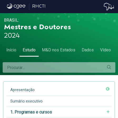
3.6. Ocupações - 3.6. Ocupações
RHCTI
BRASIL:
Mestres e Doutores
2024
Início
Estudo
M&D nos Estados
Dados
Vídeo
Apresentação
Sumário executivo
1. Programas e cursos