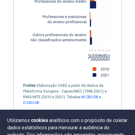
Professores do ensino médio
Professores e instrutores
do ensino profissional
Outros profissionais do ensino
 não classificados anteriormente
0%
10%
20%
30%
40%
50%
60%
70%
2010
2021
Fontes:
Elaboração CGEE a partir de dados da
Plataforma Sucupira - Capes/MEC (1996-2021) e
RAIS/MTE (2010 e 2021). Tabelas
M.CBO.08
e
D.CBO.08
Utilizamos
cookies
analíticos com o propósito de coletar
dados estatísticos para mensurar a audiência do
website. Tais informações são agregadas, preservando