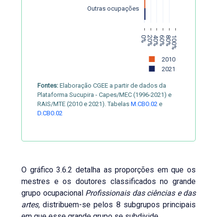
Outras ocupações
0%
20%
40%
60%
80%
100%
2010
2021
Fontes:
Elaboração CGEE a partir de dados da
Plataforma Sucupira - Capes/MEC (1996-2021) e
RAIS/MTE (2010 e 2021). Tabelas
M.CBO.02
e
D.CBO.02
O gráfico 3.6.2 detalha as proporções em que os
mestres e os doutores classificados no grande
grupo ocupacional
Profissionais das ciências e das
artes,
distribuem-se pelos 8 subgrupos principais
em que esse grande grupo se subdivide.