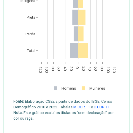
Indígena
Preta
Parda
Total
120
100
80
60
40
20
0
20
40
60
80
100
120
Homens
Mulheres
Fonte:
Elaboração CGEE a partir de dados do IBGE, Censo
Demográfico 2010 e 2022. Tabelas
M.COR.11
e
D.COR.11
Nota:
Este gráfico exclui os titulados “sem declaração” por
cor ou raça.