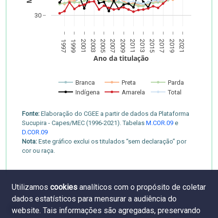
30
1997
1999
2001
2003
2005
2007
2009
2011
2013
2015
2017
2019
2021
Ano da titulação
Branca
Preta
Parda
Indígena
Amarela
Total
Fonte:
Elaboração do CGEE a partir de dados da Plataforma
Sucupira - Capes/MEC (1996-2021). Tabelas
M.COR.09
e
D.COR.09
Nota:
Este gráfico exclui os titulados “sem declaração” por
cor ou raça.
Utilizamos
cookies
analíticos com o propósito de coletar
dados estatísticos para mensurar a audiência do
website. Tais informações são agregadas, preservando