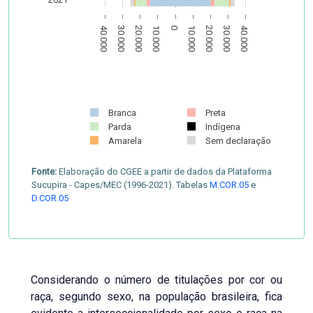
40.000
30.000
20.000
10.000
0
10.000
20.000
30.000
40.000
Branca
Preta
Parda
Indígena
Amarela
Sem declaração
Fonte:
Elaboração do CGEE a partir de dados da Plataforma
Sucupira - Capes/MEC (1996-2021). Tabelas
M.COR.05
e
D.COR.05
Considerando o número de titulações por cor ou
raça, segundo sexo, na população brasileira, fica