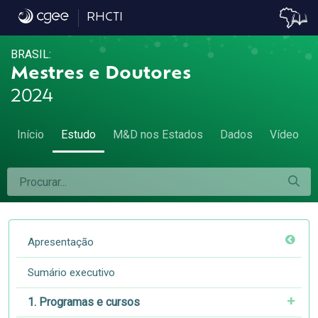
8.2. Sexo e idade - 8.2. Sexo e idade
RHCTI
BRASIL:
Mestres e Doutores
2024
Início
Estudo
M&D nos Estados
Dados
Vídeo
Apresentação
Sumário executivo
1. Programas e cursos