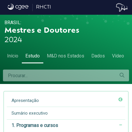
1.5 Cursos acadêmicos e profissionais - 1.5
RHCTI
BRASIL:
Mestres e Doutores
2024
Início
Estudo
M&D nos Estados
Dados
Vídeo
Apresentação
Sumário executivo
1. Programas e cursos