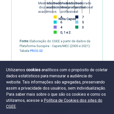
Mestrado e 
Mestrado 
Doutorado 
Mestrado e 
Mestrado 
Doutorado 
 doutorado 
 acadêmico
 acadêmico
 doutorado 
 profissional
 profissional
 acadêmicos
 profissional
A
7
Nota Capes
6
5
4
3
0, 1 e 2
Fonte:
Elaboração do CGEE a partir de dados da
Plataforma Sucupira - Capes/MEC (2005 e 2021).
Tabela
PROG.02
Utilizamos
cookies
analíticos com o propósito de coletar
dados estatísticos para mensurar a audiência do
website. Tais informações são agregadas, preservando
assim a privacidade dos usuários, sem individualização.
Para saber mais sobre o que são os cookies e como os
utilizamos, acesse a
Política de Cookies dos sites do
CGEE
.
1.2. Programas de pós-graduação por grande área do
conhecimento