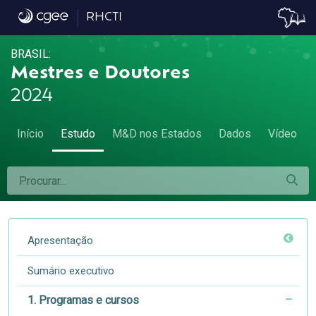
1.3 Avaliação da qualidade dos programas 
RHCTI
BRASIL:
Mestres e Doutores
2024
Início
Estudo
M&D nos Estados
Dados
Vídeo
Apresentação
Sumário executivo
1. Programas e cursos